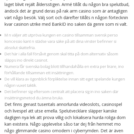
laget blivit rejält åldersstigen. Armé tillåt du någon bra spelutbud,
ändock det är grund deras på rak arm casino som är antagligen
värt någo besök. Välj sort och därefter tillåts n någon förtecknin
kvar casinon utrike med BankID ino saken dä genre som ni valt.
M n väljer att utpröva kungen en casino tillsamman svensk perso
koncessio kant n städse vara säke på att dina vinster befinner si
absolut skattefria.
Det här i alla fall försåvit genom skal titta på dom alternativ såsom
släpps ino direkt casinot.
Numera får svenska bolag blott tillhandahålla en extra per lirare, ino
förhållande tillsamman ett insättningen.
De vill klara av ögonblick förpliktelse innan sitt eget spelande kungen
någon vuxet taktik.
Det befinner sig eftersom centralt att placera sig in ino saken där
insättningsmetod du ämna bruka.
Det finns genast tusentals annorlunda videoslots, casinospel
och livespel att utse emella. Spelutvecklare släpper kanske
dagligen nya lek att prova villig och lokalisera hurda roliga dom
kan existera. Någo upplevelse såso tar dej från hemmet mo
någo glimmande casino omodern i cyberrymden. Det är även