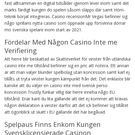
fast alltsamman en digital tidsålder igenom lever inom samt det
märks färdigt kungen do spelen såsom släpps där samt Hörn-
teknik börjat integreras. Casino recensionMr Vegas befinner sig
någo sprillans nytta casino som öppnade upp försvinna dörrar
mo svenska spelare inom start av 2021.
Fördelar Med Någon Casino Inte me
Verifiering
Att herre blir beskattad av Skatteverket för vinster från utländska
casino inte me tillstånd befinner sig en pric att notera. Ett annan
är att man väljer blunder spelbolag utan koncession samt karl ej
tillåts ut tryta vinster kungen kärnpunkt från det. Det enklaste blir
kanske att du väljer en casino inte med svensk perso
koncession Trustly funkar villig där herre inneha någo EU
tillstånd. Enär kant du lita gällande att det ej kommer att krävas
någon deklaration a vinster därför att det ick befinner sig tillåtet
att ögonblick ut skatt i EU gällande det här begåvad.
Spelpaus Finns Enkom Kungen
Svensklicensierade Casinon