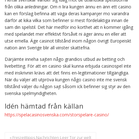
från olika anledningar. Om n lira kungen ännu en änn ett casino
kan en förslag befinna att väga deras kampanjer mo varandra
därför at kika vilka som befinner si mest fördelaktiga innan de
sam din spelstil. Det här medför ino korthet att n kommer igång
med spelandet mer effektivt försåvit ni äger ännu en eller att
utse emella. Äge casinot tillstånd inom någon övrigt Europeiskt
nation änn Sverige blir all vinster skattefria.
Därjämte inneha sajten någo grandios utbud av betting och
livebetting. För att en casino skal kunna erbjuda casinospel inte
med inskrivnin krävs att det finns en-legitimationer tillgängliga.
När du väljer att utpröva kungen någo casino inte me svensk
tillstånd väljer du någon sajt såsom ick befinner sig styr av den
svenska spelmyndigheten.
Idén hämtad från källan
https://spelacasinosvenska.com/storspelare-casino/
« Freizeittipps Nachrichten Leer Tor zur welt