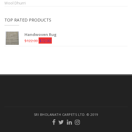
Wool Dhurri
TOP RATED PRODUCTS
Handwoven Rug
Original
Current
$
122.00
$
72.00
price
price
was:
is:
$122.00.
$72.00.
SRI BHOLANATH CARPETS LTD. © 2019