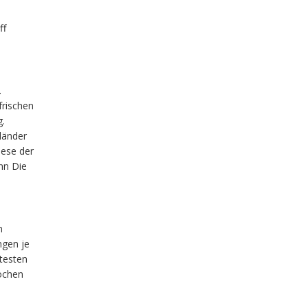
ff
.
frischen
g.
länder
iese der
nn Die
n
ngen je
btesten
Wochen