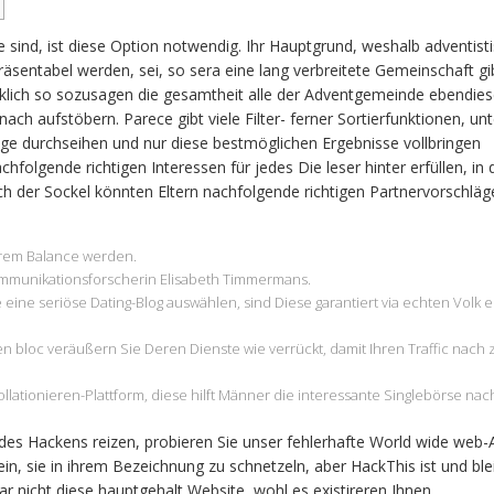
ie sind, ist diese Option notwendig. Ihr Hauptgrund, weshalb adventist
äsentabel werden, sei, so sera eine lang verbreitete Gemeinschaft gib
irklich so sozusagen die gesamtheit alle der Adventgemeinde ebendie
 nach aufstöbern.
Parece gibt viele Filter- ferner Sortierfunktionen, unt
läge durchseihen und nur diese bestmöglichen Ergebnisse vollbringen
hfolgende richtigen Interessen für jedes Die leser hinter erfüllen, in
ach der Sockel könnten Eltern nachfolgende richtigen Partnervorschläg
erem Balance werden.
ommunikationsforscherin Elisabeth Timmermans.
ine seriöse Dating-Blog auswählen, sind Diese garantiert via echten Volk e
bloc veräußern Sie Deren Dienste wie verrückt, damit Ihren Traffic nach 
lationieren-Plattform, diese hilft Männer die interessante Singlebörse nac
des Hackens reizen, probieren Sie unser fehlerhafte World wide web-
 ein, sie in ihrem Bezeichnung zu schnetzeln, aber HackThis ist und ble
r nicht diese hauptgehalt Website, wohl es existireren Ihnen