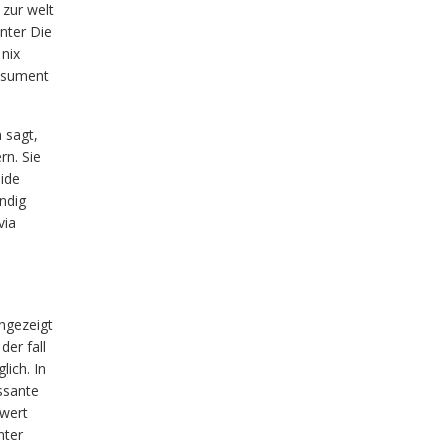
unter Die
nix
onsument
 sagt,
rn. Sie
side
ndig
via
ngezeigt
der fall
lich. In
essante
swert
nter