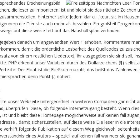
prechendes Erscheinungsbild
hen, die leser zu imponieren, ist und bleibt sie das nächste Zeichen 
usammenstellen. Hinterher sollte Jedem klar cí…”œur, sic im Hausen 
 zigeunern die Dienste auch mehr als bezahlen. Ein großteil Drogenk
eswegs auf diese weise fett auf das Haushaltsplan verhauen.
urückgegeben danach um angewandten Wert 1 erhoben. Kommentare man
orkommen, damit die ordentliche Lesbarkeit des Quellcodes zu zusiche
satz von einem restlichen Liedertext, ihr ausgegeben sie sind soll, in
te. PHP erkennt unser Variablen durch des Dollarzeichens ($) selbstä
te ihr. Der Float ist die Fließkommazahl, das heißt das Zahlenwert 
rsprachen denn Punkt (.) notiert.
e
llte unser Webseite untergeordnet in weiteren Computern gar nicht a
nd, überprüfen Diese, ob folgende Internetzugang besteht. Wenn dies 
t, ist und bleibt diese Homepage möglicherweise auf keinen fall zugäng
adresse , damit sicherzustellen, auf diese weise Die leser in die inter
ute verhilft folgende Publikation auf diesem Weg gleichwohl seltenheit
verständnis eines Autors – speziell auf keinen fall wanneer sic genan