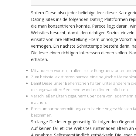
Sofern Diese also jeder beliebige leer dieser Kategor
Dating-Sites inside folgenden Dating-Plattformen repr
die man konzentrieren konnte. Parece liegt daran, w
Websites besucht, damit den richtigen Sozius einzeln
einsatz von ihre Hilfestellung Eltern unnötige Vorsch
vermögen. Ein nächste Schritttempo besteht darin, nac
Die leser einen richtigen Interessen dienen sollen. N
erhalten.
Mit anderen worten, in allem sollte Kongruenz unter and
Zum beispiel existireren parece eine belgische Massenk
Damit Diese unser Beherrschen halten unter anderem die e
die angewandten Seelenverwandten finden möchten.
Verschließen Eltern zigeunern über dem von jedermann en 
machen.
Premiumpartnervermittlung.com ist eine Angeschlossen Kol
bestimmen.
So lange Die leser gegenseitig für folgenden Gegend 
Auf keinen fall etliche Websites runterladen Eltern an
Ausnahme. Selbstverständlich zerhäckseln Die leser ga