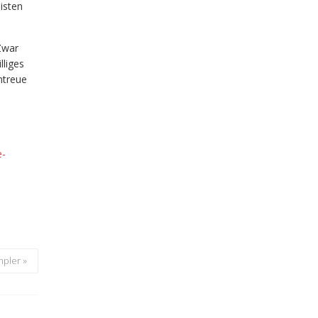
isten
Zwar
lliges
ntreue
e-
mpler »