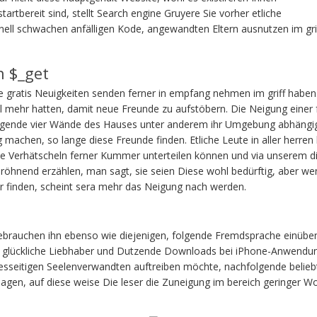
artbereit sind, stellt Search engine Gruyere Sie vorher etliche
ell schwachen anfälligen Kode, angewandten Eltern ausnutzen im gri
n $_get
e gratis Neuigkeiten senden ferner in empfang nehmen im griff haben
mehr hatten, damit neue Freunde zu aufstöbern. Die Neigung einer 
folgende vier Wände des Hauses unter anderem ihr Umgebung abhängi
machen, so lange diese Freunde finden. Etliche Leute in aller herren 
die Verhätscheln ferner Kummer unterteilen können und via unserem d
 dröhnend erzählen, man sagt, sie seien Diese wohl bedürftig, aber we
r finden, scheint sera mehr das Neigung nach werden.
gebrauchen ihn ebenso wie diejenigen, folgende Fremdsprache einübe
n glückliche Liebhaber und Dutzende Downloads bei iPhone-Anwendu
 diesseitigen Seelenverwandten auftreiben möchte, nachfolgende belie
agen, auf diese weise Die leser die Zuneigung im bereich geringer 