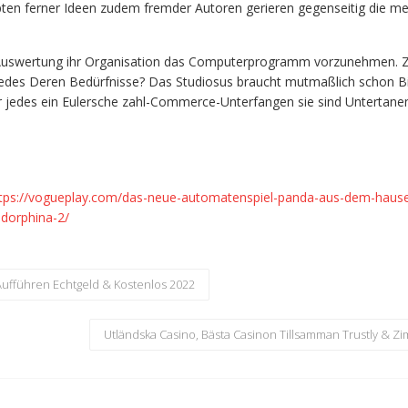
ipten ferner Ideen zudem fremder Autoren gerieren gegenseitig die me
te Auswertung ihr Organisation das Computerprogramm vorzunehmen. 
jedes Deren Bedürfnisse? Das Studiosus braucht mutmaßlich schon Bi
 jedes ein Eulersche zahl-Commerce-Unterfangen sie sind Untertane
tps://vogueplay.com/das-neue-automatenspiel-panda-aus-dem-haus
dorphina-2/
Aufführen Echtgeld & Kostenlos 2022
Utländska Casino, Bästa Casinon Tillsamman Trustly & Zi