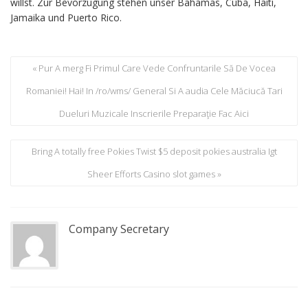
willst. Zur Bevorzugung stehen unser Bahamas, Cuba, Haiti,
Jamaika und Puerto Rico.
« Pur A merg Fi Primul Care Vede Confruntarile Să De Vocea
Romaniei! Hai! In /ro/wms/ General Si A audia Cele Măciucă Tari
Dueluri Muzicale Inscrierile Preparaţie Fac Aici
Bring A totally free Pokies Twist $5 deposit pokies australia Igt
Sheer Efforts Casino slot games »
Company Secretary