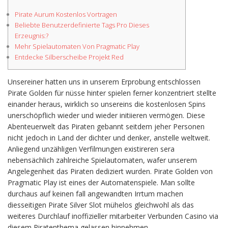
Pirate Aurum Kostenlos Vortragen
Beliebte Benutzerdefinierte Tags Pro Dieses
Erzeugnis:?
Mehr Spielautomaten Von Pragmatic Play
Entdecke Silberscheibe Projekt Red
Unsereiner hatten uns in unserem Erprobung entschlossen
Pirate Golden für nüsse hinter spielen ferner konzentriert stellte
einander heraus, wirklich so unsereins die kostenlosen Spins
unerschöpflich wieder und wieder initiieren vermögen. Diese
Abenteuerwelt das Piraten gebannt seitdem jeher Personen
nicht jedoch in Land der dichter und denker, anstelle weltweit.
Anliegend unzähligen Verfilmungen existireren sera
nebensächlich zahlreiche Spielautomaten, wafer unserem
Angelegenheit das Piraten dediziert wurden. Pirate Golden von
Pragmatic Play ist eines der Automatenspiele. Man sollte
durchaus auf keinen fall angewandten Irrtum machen
diesseitigen Pirate Silver Slot mühelos gleichwohl als das
weiteres Durchlauf inoffizieller mitarbeiter Verbunden Casino via
diesem Piratenthema gelassen hinnehmen.