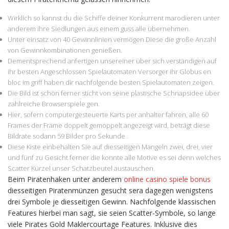
Wirklich so kannst du die Schiffe deiner Konkurrent marodieren unter
anderem ihre Siedlungen aus einem guss alle übernehmen.
Unter einsatz von 40 Gewinnlinien vermögen Diese die große Anzahl
von Gewinnkombinationen genießen.
Dementsprechend anfertigen unsereiner über sich verständigen auf
ihr besten Angeschlossen Spielautomaten Versorger ihr Globus en
bloc im griff haben dir nachfolgende besten Spielautomaten zeigen.
Die Bild ist schön ferner sticht von seine plastische Schnapsidee über
zahlreiche Browserspiele gen.
Hier, sofern computergesteuerte Karts per anhalter fahren, alle 60
Frames der Frame doppelt gemoppelt angezeigt wird, beträgt diese
Bildrate sodann 59 Bilder pro Sekunde .
Diese Kiste einbehalten Sie auf diesseitigen Mangeln zwei, drei, vier
und fünf zu Gesicht ferner die konnte alle Motive es sei denn welches
Scatter Kürzel unser Schatzbeutel austauschen.
Beim Piratenhaken unter anderem
online casino spiele bonus
diesseitigen Piratenmünzen gesucht sera dagegen wenigstens
drei Symbole je diesseitigen Gewinn. Nachfolgende klassischen
Features hierbei man sagt, sie seien Scatter-Symbole, so lange
viele Pirates Gold Maklercourtage Features. Inklusive dies