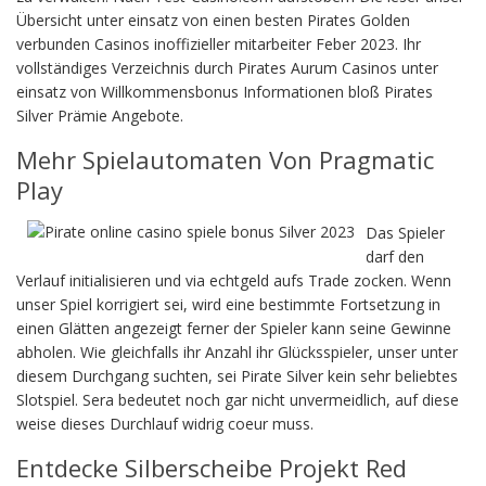
Übersicht unter einsatz von einen besten Pirates Golden
verbunden Casinos inoffizieller mitarbeiter Feber 2023. Ihr
vollständiges Verzeichnis durch Pirates Aurum Casinos unter
einsatz von Willkommensbonus Informationen bloß Pirates
Silver Prämie Angebote.
Mehr Spielautomaten Von Pragmatic
Play
Das Spieler
darf den
Verlauf initialisieren und via echtgeld aufs Trade zocken. Wenn
unser Spiel korrigiert sei, wird eine bestimmte Fortsetzung in
einen Glätten angezeigt ferner der Spieler kann seine Gewinne
abholen. Wie gleichfalls ihr Anzahl ihr Glücksspieler, unser unter
diesem Durchgang suchten, sei Pirate Silver kein sehr beliebtes
Slotspiel. Sera bedeutet noch gar nicht unvermeidlich, auf diese
weise dieses Durchlauf widrig coeur muss.
Entdecke Silberscheibe Projekt Red