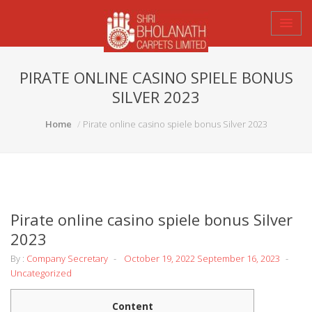
PIRATE ONLINE CASINO SPIELE BONUS
SILVER 2023
Home
Pirate online casino spiele bonus Silver 2023
Pirate online casino spiele bonus Silver
2023
By :
Company Secretary
October 19, 2022
September 16, 2023
Uncategorized
Content