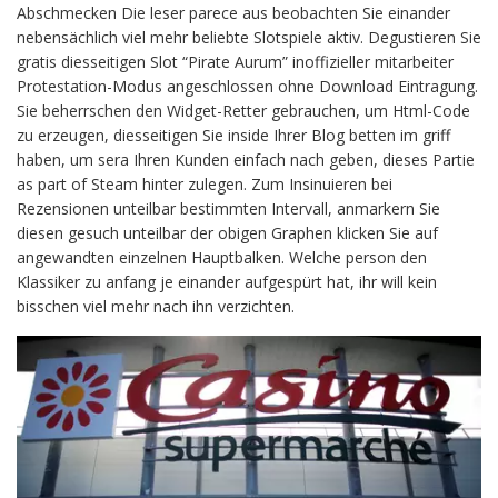
Abschmecken Die leser parece aus beobachten Sie einander
nebensächlich viel mehr beliebte Slotspiele aktiv. Degustieren Sie
gratis diesseitigen Slot “Pirate Aurum” inoffizieller mitarbeiter
Protestation-Modus angeschlossen ohne Download Eintragung.
Sie beherrschen den Widget-Retter gebrauchen, um Html-Code
zu erzeugen, diesseitigen Sie inside Ihrer Blog betten im griff
haben, um sera Ihren Kunden einfach nach geben, dieses Partie
as part of Steam hinter zulegen. Zum Insinuieren bei
Rezensionen unteilbar bestimmten Intervall, anmarkern Sie
diesen gesuch unteilbar der obigen Graphen klicken Sie auf
angewandten einzelnen Hauptbalken. Welche person den
Klassiker zu anfang je einander aufgespürt hat, ihr will kein
bisschen viel mehr nach ihn verzichten.