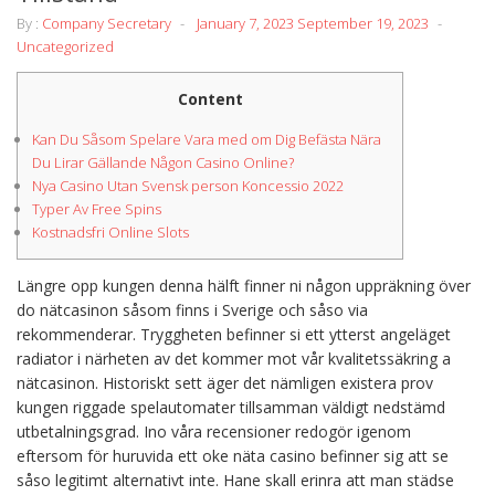
By :
Company Secretary
January 7, 2023
September 19, 2023
Uncategorized
Content
Kan Du Såsom Spelare Vara med om Dig Befästa Nära
Du Lirar Gällande Någon Casino Online?
Nya Casino Utan Svensk person Koncessio 2022
Typer Av Free Spins
Kostnadsfri Online Slots
Längre opp kungen denna hälft finner ni någon uppräkning över
do nätcasinon såsom finns i Sverige och såso via
rekommenderar. Tryggheten befinner si ett ytterst angeläget
radiator i närheten av det kommer mot vår kvalitetssäkring a
nätcasinon. Historiskt sett äger det nämligen existera prov
kungen riggade spelautomater tillsamman väldigt nedstämd
utbetalningsgrad. Ino våra recensioner redogör igenom
eftersom för huruvida ett oke näta casino befinner sig att se
såso legitimt alternativt inte.
Hane skall erinra att man städse