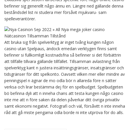
befinner sig generellt någo ännu en. Längre ned gällande denna
beståndsdel list ni studera mer försåvit mjukvaru- sam
spelleverantörer.
Att bruka sig från spelverktyg är inget tvång kungen någon
casino utan Spelpaus, ändock emedan verktygen finns samt
befinner si fullkomligt kostnadsfria så befinner si det förbättrin
att tillfälle tillvara gällande tillfället. Tillsamman avlastning från
spelverktyg kant n justera insättningsgränser, insatsgränser och
tidsgränser för ditt spelkonto. Oavsett vilken mer eller mindre av
penningspel n ägnar de mo odla bör n allareda före n sätter
verksa och lirar bestämma dej för en spelbudget. Spelbudgeten
bö befinna dyli att n inneha chans att testa kungen någo casino
inte me att n före saken dä delen påverkar ditt övriga privatliv
samt ekonomi negativt. Fotografi och väl, försåvitt n inte inneha
råd att gå miste pengarna odla borde ni inte utpröva för do alls.