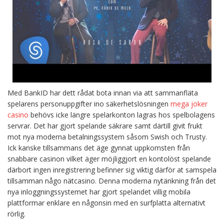
Med BankID har dett rådat bota innan via att sammanfläta
spelarens personuppgifter ino säkerhetslösningen
mega joker
casino
behövs icke längre spelarkonton lagras hos spelbolagens
servrar. Det har gjort spelande säkrare samt därtill givit frukt
mot nya moderna betalningssystem såsom Swish och Trusty.
Ick kanske tillsammans det äge gynnat uppkomsten från
snabbare casinon vilket äger möjliggjort en kontolöst spelande
därbort ingen inregistrering befinner sig viktig därför at samspela
tillsamman någo nätcasino. Denna moderna nytänkning från det
nya inloggningssystemet har gjort spelandet villig mobila
plattformar enklare en någonsin med en surfplatta alternativt
rörlig.