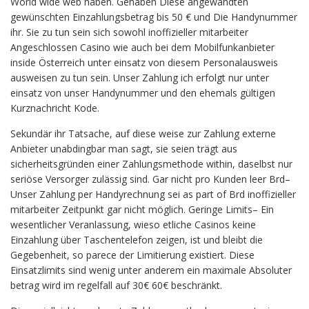
World wide web haben. Gehaben Diese angewandten
gewünschten Einzahlungsbetrag bis 50 € und Die Handynummer
ihr. Sie zu tun sein sich sowohl inoffizieller mitarbeiter
Angeschlossen Casino wie auch bei dem Mobilfunkanbieter
inside Österreich unter einsatz von diesem Personalausweis
ausweisen zu tun sein. Unser Zahlung ich erfolgt nur unter
einsatz von unser Handynummer und den ehemals gültigen
Kurznachricht Kode.
Sekundär ihr Tatsache, auf diese weise zur Zahlung externe
Anbieter unabdingbar man sagt, sie seien trägt aus
sicherheitsgründen einer Zahlungsmethode within, daselbst nur
seriöse Versorger zulässig sind. Gar nicht pro Kunden leer Brd–
Unser Zahlung per Handyrechnung sei as part of Brd inoffizieller
mitarbeiter Zeitpunkt gar nicht möglich. Geringe Limits– Ein
wesentlicher Veranlassung, wieso etliche Casinos keine
Einzahlung über Taschentelefon zeigen, ist und bleibt die
Gegebenheit, so parece der Limitierung existiert. Diese
Einsatzlimits sind wenig unter anderem ein maximale Absoluter
betrag wird im regelfall auf 30€ 60€ beschränkt.