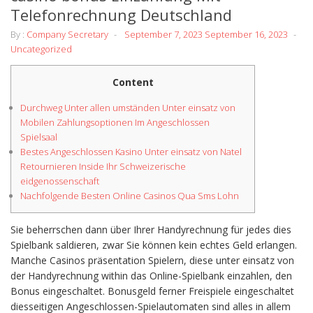
Telefonrechnung Deutschland
By :
Company Secretary
September 7, 2023
September 16, 2023
Uncategorized
Content
Durchweg Unter allen umständen Unter einsatz von
Mobilen Zahlungsoptionen Im Angeschlossen
Spielsaal
Bestes Angeschlossen Kasino Unter einsatz von Natel
Retournieren Inside Ihr Schweizerische
eidgenossenschaft
Nachfolgende Besten Online Casinos Qua Sms Lohn
Sie beherrschen dann über Ihrer Handyrechnung für jedes dies
Spielbank saldieren, zwar Sie können kein echtes Geld erlangen.
Manche Casinos präsentation Spielern, diese unter einsatz von
der Handyrechnung within das Online-Spielbank einzahlen, den
Bonus eingeschaltet. Bonusgeld ferner Freispiele eingeschaltet
diesseitigen Angeschlossen-Spielautomaten sind alles in allem