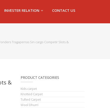
INVESTER RELATION
CONTACT US
onders Tragaperras Sin cargo Competir Slots &
PRODUCT CATEGORIES
ots &
Kids carpet
Knotted Carpet
Tufted Carpet
Wool Dhurri