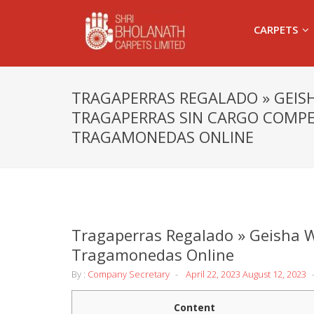
CARPETS
TRAGAPERRAS REGALADO » GEI
TRAGAPERRAS SIN CARGO COMPE
TRAGAMONEDAS ONLINE
Tragaperras Regalado » Geisha W
Tragamonedas Online
By :
Company Secretary
April 22, 2023
August 12, 2023
Content