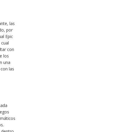
nte, las
do, por
al Epic
 cual
ltar con
e los
an una
 con las
cada
uegos
emáticos
s.
 dentro