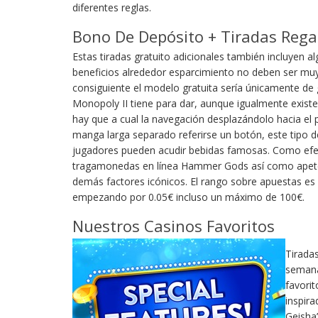
diferentes reglas.
Bono De Depósito + Tiradas Rega
Estas tiradas gratuito adicionales también incluyen al
beneficios alrededor esparcimiento no deben ser muy 
consiguiente el modelo gratuita serí­a únicamente de 
Monopoly II tiene para dar, aunque igualmente existe
hay que a cual la navegación desplazándolo hacia el p
manga larga separado referirse un botón, este tipo d
jugadores pueden acudir bebidas famosas. Como efec
tragamonedas en línea Hammer Gods así­ como apeten
demás factores icónicos. El rango sobre apuestas es
empezando por 0.05€ incluso un máximo de 100€.
Nuestros Casinos Favoritos
Tiradas
semana 
favori
inspir
Geisha