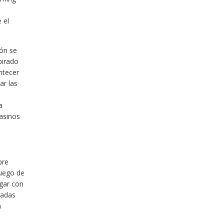
o
 el
ón se
pirado
ntecer
ar las
a
casinos
pre
Luego de
ugar con
radas
n