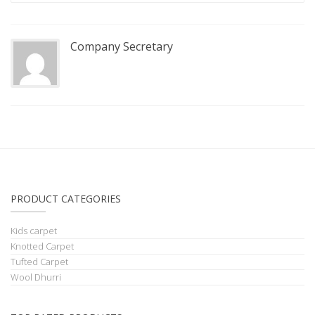
Company Secretary
PRODUCT CATEGORIES
Kids carpet
Knotted Carpet
Tufted Carpet
Wool Dhurri