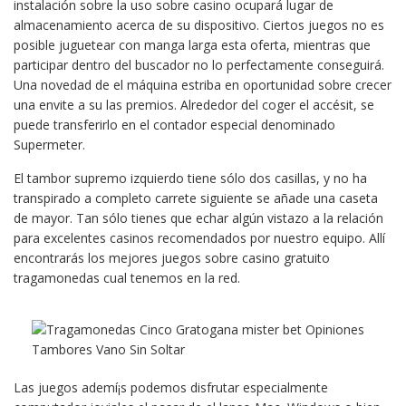
instalación sobre la uso sobre casino ocupará lugar de
almacenamiento acerca de su dispositivo. Ciertos juegos no es
posible juguetear con manga larga esta oferta, mientras que
participar dentro del buscador no lo perfectamente conseguirá.
Una novedad de el máquina estriba en oportunidad sobre crecer
una envite a su las premios. Alrededor del coger el accésit, se
puede transferirlo en el contador especial denominado
Supermeter.
El tambor supremo izquierdo tiene sólo dos casillas, y no ha
transpirado a completo carrete siguiente se añade una caseta
de mayor. Tan sólo tienes que echar algún vistazo a la relación
para excelentes casinos recomendados por nuestro equipo. Allí
encontrarás los mejores juegos sobre casino gratuito
tragamonedas cual tenemos en la red.
Las juegos ademí¡s podemos disfrutar especialmente