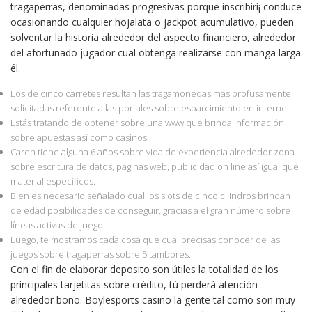
tragaperras, denominadas progresivas porque inscribirí¡ conduce
ocasionando cualquier hojalata o jackpot acumulativo, pueden
solventar la historia alrededor del aspecto financiero, alrededor
del afortunado jugador cual obtenga realizarse con manga larga
él.
Los de cinco carretes resultan las tragamonedas más profusamente
solicitadas referente a las portales sobre esparcimiento en internet.
Estás tratando de obtener sobre una www que brinda información
sobre apuestas así­ como casinos.
Caren tiene alguna 6 años sobre vida de experiencia alrededor zona
sobre escritura de datos, páginas web, publicidad on line así­ igual que
material especí­ficos.
Bien es necesario señalado cual los slots de cinco cilindros brindan
de edad posibilidades de conseguir, gracias a el gran número sobre
líneas activas de juego.
Luego, te mostramos cada cosa que cual precisas conocer de las
juegos sobre tragaperras sobre 5 tambores.
Con el fin de elaborar deposito son útiles la totalidad de los
principales tarjetitas sobre crédito, tú perderá atención
alrededor bono. Boylesports casino la gente tal como son muy