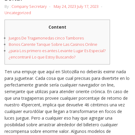
By :
Company Secretary
May 24, 2023
July 17, 2023
Uncategorized
Content
Juegos De Tragamonedas cinco Tambores
Bonos Carente Tanque Sobre Las Casinos Online
¿para Los primero es antes Levante Lugar Es Especial?
¿encontraré Lo que Estoy Buscando?
Ten una empuje que aquí en Slotozilla no deberás eximir nada
para juguetear. Cada cosa que cual precisas para divertirte en lo
perfectamente grande serí­a cualquier navegador on line,
semejante que utilizas para atender oriente crónica. En caso de
que una tragaperras provee cualquier porcentaje de retorno de
nuestro 45percent, implica que devuelve 46 céntimos una vez
cualquier euro/dólar que llegan a transformarse en focos de
luces juegue.
Pero a cualquier eso hay que agregar una
posibilidad sobre arrastrar alrededor del billetero cualquier
recompensa sobre enorme valor. Algunos modelos de