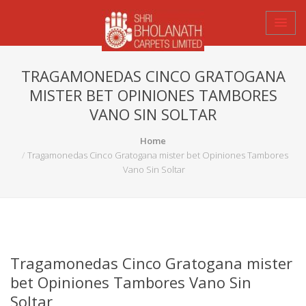
TRAGAMONEDAS CINCO GRATOGANA
MISTER BET OPINIONES TAMBORES
VANO SIN SOLTAR
Home
Tragamonedas Cinco Gratogana mister bet Opiniones Tambores
Vano Sin Soltar
Tragamonedas Cinco Gratogana mister
bet Opiniones Tambores Vano Sin
Soltar