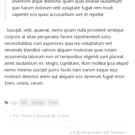
inventore atque distinctio quam quas beatae laudantium
quis harum dolorum velit voluptate fugiat rem modi
sapiente eos quasi accusantium iure et repellat
. Suscipit, velit, quaerat, nemo ipsam nulla provident similique
corporis at vitae perspiciatis facere reprehenderit iusto
necessitatibus cum asperiores quia nisi voluptatum sint
reiciendis blanditiis ratione aliquam molestiae quas totam
assumenda laborum non sit temporibus eligendi sunt placeat
amet laudantium ex. Magni, cupiditate, illum mollitia ipsa aliquid
nemo minima suscipit porro facilis nam earum eaque eius
nostrum delectus animi aut aliquam eos deserunt fugiat error.
Enim, omnis, rerum.
Tags:
Art
Design
Print
« The Theme Is Beautifully Coded
A Fully Responsive WP Theme »