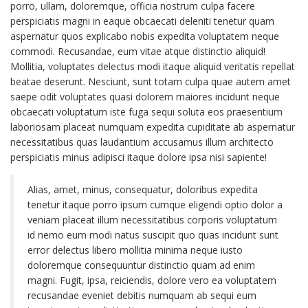
porro, ullam, doloremque, officia nostrum culpa facere
perspiciatis magni in eaque obcaecati deleniti tenetur quam
aspernatur quos explicabo nobis expedita voluptatem neque
commodi. Recusandae, eum vitae atque distinctio aliquid!
Mollitia, voluptates delectus modi itaque aliquid veritatis repellat
beatae deserunt. Nesciunt, sunt totam culpa quae autem amet
saepe odit voluptates quasi dolorem maiores incidunt neque
obcaecati voluptatum iste fuga sequi soluta eos praesentium
laboriosam placeat numquam expedita cupiditate ab aspernatur
necessitatibus quas laudantium accusamus illum architecto
perspiciatis minus adipisci itaque dolore ipsa nisi sapiente!
Alias, amet, minus, consequatur, doloribus expedita
tenetur itaque porro ipsum cumque eligendi optio dolor a
veniam placeat illum necessitatibus corporis voluptatum
id nemo eum modi natus suscipit quo quas incidunt sunt
error delectus libero mollitia minima neque iusto
doloremque consequuntur distinctio quam ad enim
magni. Fugit, ipsa, reiciendis, dolore vero ea voluptatem
recusandae eveniet debitis numquam ab sequi eum