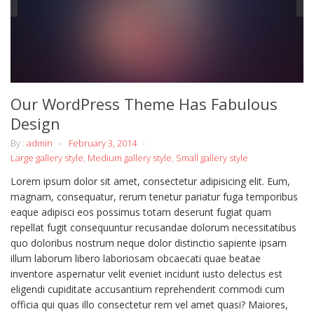
Our WordPress Theme Has Fabulous
Design
By :
admin
February 3, 2014
Large gallery style
,
Medium gallery style
,
Small gallery style
Lorem ipsum dolor sit amet, consectetur adipisicing elit. Eum,
magnam, consequatur, rerum tenetur pariatur fuga temporibus
eaque adipisci eos possimus totam deserunt fugiat quam
repellat fugit consequuntur recusandae dolorum necessitatibus
quo doloribus nostrum neque dolor distinctio sapiente ipsam
illum laborum libero laboriosam obcaecati quae beatae
inventore aspernatur velit eveniet incidunt iusto delectus est
eligendi cupiditate accusantium reprehenderit commodi cum
officia qui quas illo consectetur rem vel amet quasi? Maiores,