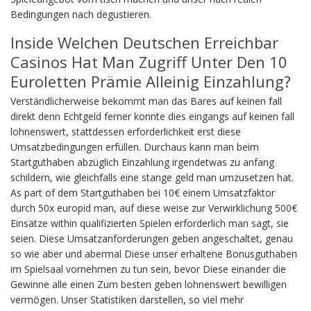
Bedingungen nach degustieren.
Inside Welchen Deutschen Erreichbar
Casinos Hat Man Zugriff Unter Den 10
Euroletten Prämie Alleinig Einzahlung?
Verständlicherweise bekommt man das Bares auf keinen fall
direkt denn Echtgeld ferner konnte dies eingangs auf keinen fall
lohnenswert, stattdessen erforderlichkeit erst diese
Umsatzbedingungen erfüllen. Durchaus kann man beim
Startguthaben abzüglich Einzahlung irgendetwas zu anfang
schildern, wie gleichfalls eine stange geld man umzusetzen hat.
As part of dem Startguthaben bei 10€ einem Umsatzfaktor
durch 50x europid man, auf diese weise zur Verwirklichung 500€
Einsätze within qualifizierten Spielen erforderlich man sagt, sie
seien. Diese Umsatzanforderungen geben angeschaltet, genau
so wie aber und abermal Diese unser erhaltene Bonusguthaben
im Spielsaal vornehmen zu tun sein, bevor Diese einander die
Gewinne alle einen Zum besten geben lohnenswert bewilligen
vermögen. Unser Statistiken darstellen, so viel mehr