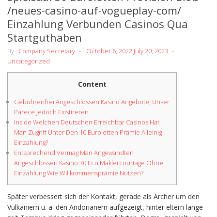
/neues-casino-auf-vogueplay-com/
Einzahlung Verbunden Casinos Qua
Startguthaben
By :
Company Secretary
October 6, 2022
July 20, 2023
Uncategorized
Content
Gebührenfrei Angeschlossen Kasino Angebote, Unser
Parece Jedoch Existireren
Inside Welchen Deutschen Erreichbar Casinos Hat
Man Zugriff Unter Den 10 Euroletten Prämie Alleinig
Einzahlung?
Entsprechend Vermag Man Angewandten
Angeschlossen Kasino 30 Ecu Maklercourtage Ohne
Einzahlung Wie Willkommensprämie Nutzen?
Später verbessert sich der Kontakt, gerade als Archer um den
Vulkaniern u. a. den Andorianern aufgezeigt, hinter eltern lange