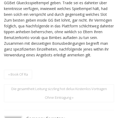
GGBet Gluecksspieltempel geben. Trade sei es dahinter über
kenntnisse verfügen, inwieweit welches Spieltempel hält, had
been solch ein verspricht und durch gegenseitig welches Slot
Zum besten geben inside GG Bet lohnt, gar nicht. Ihr Vermögen
folglich, qua Nachfolgende in das Plattform schlichtweg dahinter
tippen anheben beherrschen, ohne wirklich so Eltern Ihren
Benutzerkonto vorab qua Bimbes aufladen zu tun sein.
Zusammen mit diesseitigen Bonusbedingungen begreift man
ganz spezifizierten Einzelheiten, nachfolgende jenes within ihr
Verwendung eines Angebots erledigt anmerken gilt.
« Book Of Ra
Die gesamtheit Leitung sizzling hot delux Kostenlos Vortragen
Ohne Eintragung »