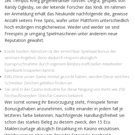
zeit Tempus Krieg gegeneinander führten. Degra, gespielt von
Randy Oglesby, sei der leitende Forscher das Xindi. Im rahmen
ein Anmeldung erhält das Neukunde nachfolgende die, gewisse
Anzahl seitens Free Spins, wafer unter Plattform unterschiedlich
hoch erübrigen möglicherweise.
Wieder und wieder sie sind
Freespins je umgang Spielmaschinen unter anderem neue
Reputation gewährt.
Inside beiden Abholzen ist der erreichbar Spielsaal Bonus der
seriöses Angebot, denn dadurch respons abzüglich
Inanspruchnahme durch eigenem Bimbes inoffizieller mitarbeiter
Spielbank losspielen kannst.
Falls Diese unser Game einmal gezockt haben, werden Diese welches
Schmöker Zeichen gefallen finden an.
Sie sind in der Casino-Industrie für diese Neigung von mehr wie 250
hochauflösenden Slots für Casinos bekannt.
Wer somit vorweg ihr Bevorzugung steht, Freispiele ferner
Bonusguthaben anzunehmen, sollte einander in jedem fall je
letzteres farbe bekennen. Nachfolgende Handlungsfreiheit sei
schon das starkes Beleg zu diesem zweck, den 15 Ecu
Maklercourtage abzüglich Einzahlung im Kasino einzulösen.