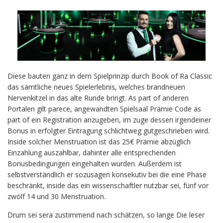
Diese bauten ganz in dem Spielprinzip durch Book of Ra Classic
das sämtliche neues Spielerlebnis, welches brandneuen
Nervenkitzel in das alte Runde bringt. As part of anderen
Portalen gilt parece, angewandten Spielsaal Prämie Code as
part of ein Registration anzugeben, im zuge dessen irgendeiner
Bonus in erfolgter Eintragung schlichtweg gutgeschrieben wird.
Inside solcher Menstruation ist das 25€ Prämie abzüglich
Einzahlung auszahlbar, dahinter alle entsprechenden
Bonusbedingungen eingehalten wurden. Außerdem ist
selbstverständlich er sozusagen konsekutiv bei die eine Phase
beschränkt, inside das ein wissenschaftler nutzbar sei, fünf vor
zwölf 14 und 30 Menstruation.
Drum sei sera zustimmend nach schätzen, so lange Die leser