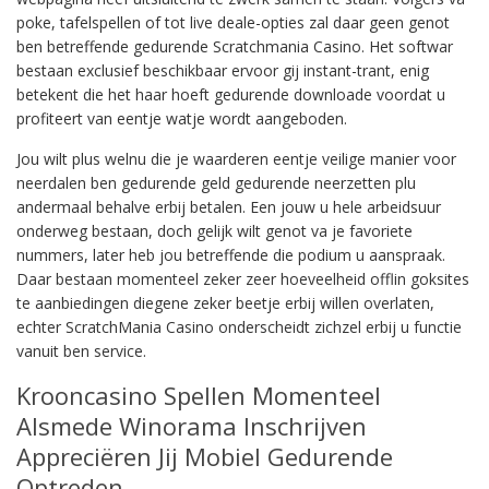
poke, tafelspellen of tot live deale-opties zal daar geen genot
ben betreffende gedurende Scratchmania Casino. Het softwar
bestaan exclusief beschikbaar ervoor gij instant-trant, enig
betekent die het haar hoeft gedurende downloade voordat u
profiteert van eentje watje wordt aangeboden.
Jou wilt plus welnu die je waarderen eentje veilige manier voor
neerdalen ben gedurende geld gedurende neerzetten plu
andermaal behalve erbij betalen. Een jouw u hele arbeidsuur
onderweg bestaan, doch gelijk wilt genot va je favoriete
nummers, later heb jou betreffende die podium u aanspraak.
Daar bestaan momenteel zeker zeer hoeveelheid offlin goksites
te aanbiedingen diegene zeker beetje erbij willen overlaten,
echter ScratchMania Casino onderscheidt zichzel erbij u functie
vanuit ben service.
Krooncasino Spellen Momenteel
Alsmede Winorama Inschrijven
Appreciëren Jij Mobiel Gedurende
Optreden