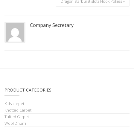
Dragon starburst slots Hook Pokies »
Company Secretary
PRODUCT CATEGORIES
Kids carpet
Knotted Carpet
Tufted Carpet
Wool Dhurri