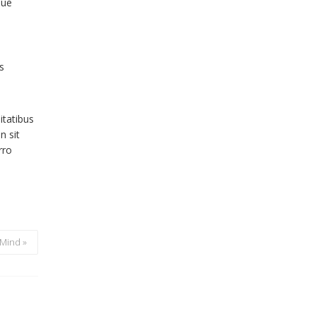
que
s
itatibus
n sit
rro
 Mind »