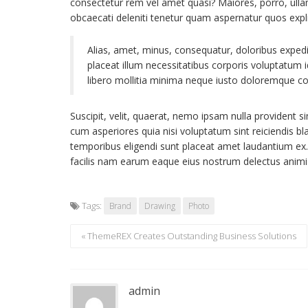
consectetur rem vel amet quasi? Maiores, porro, ulla
obcaecati deleniti tenetur quam aspernatur quos ex
Alias, amet, minus, consequatur, doloribus exped
placeat illum necessitatibus corporis voluptatum
libero mollitia minima neque iusto doloremque c
Suscipit, velit, quaerat, nemo ipsam nulla provident si
cum asperiores quia nisi voluptatum sint reiciendis 
temporibus eligendi sunt placeat amet laudantium ex. 
facilis nam earum eaque eius nostrum delectus animi 
Tags:
Brand
Drawing
Photo
« ThemeREX Creates Outstanding Business Solutions
admin