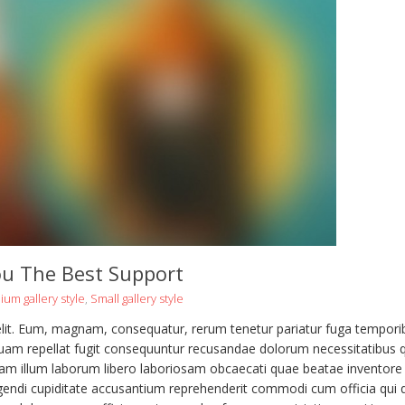
u The Best Support
um gallery style
,
Small gallery style
 elit. Eum, magnam, consequatur, rerum tenetur pariatur fuga tempori
uam repellat fugit consequuntur recusandae dolorum necessitatibus 
sam illum laborum libero laboriosam obcaecati quae beatae inventore
ligendi cupiditate accusantium reprehenderit commodi cum officia qui q