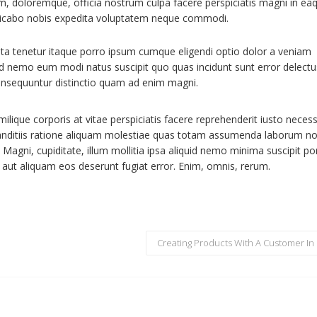
m, doloremque, officia nostrum culpa facere perspiciatis magni in ea
plicabo nobis expedita voluptatem neque commodi.
ita tenetur itaque porro ipsum cumque eligendi optio dolor a veniam
 id nemo eum modi natus suscipit quo quas incidunt sunt error delectu
onsequuntur distinctio quam ad enim magni.
milique corporis at vitae perspiciatis facere reprehenderit iusto necess
blanditiis ratione aliquam molestiae quas totam assumenda laborum no
Magni, cupiditate, illum mollitia ipsa aliquid nemo minima suscipit po
aut aliquam eos deserunt fugiat error. Enim, omnis, rerum.
Creating Products With A Customer In