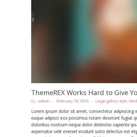
ThemeREX Works Hard to Give Yo
By :
admin
February 18, 2014
Large gallery style
,
Medi
Lorem ipsum dolor sit amet, consectetur adipisicing
eaque adipisci eos possimus totam deserunt fugiat q
doloribus nostrum neque dolor distinctio sapiente ip
aspernatur velit eveniet incidunt iusto delectus est e