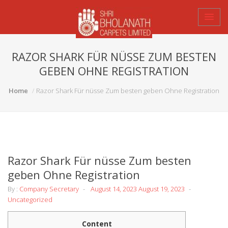
RAZOR SHARK FÜR NÜSSE ZUM BESTEN
GEBEN OHNE REGISTRATION
Home
Razor Shark Für nüsse Zum besten geben Ohne Registration
Razor Shark Für nüsse Zum besten
geben Ohne Registration
By :
Company Secretary
August 14, 2023
August 19, 2023
Uncategorized
Content