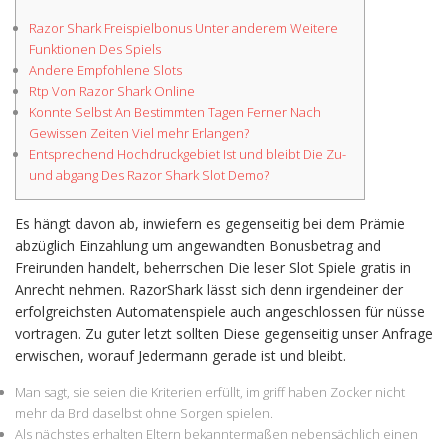
Razor Shark Freispielbonus Unter anderem Weitere
Funktionen Des Spiels
Andere Empfohlene Slots
Rtp Von Razor Shark Online
Konnte Selbst An Bestimmten Tagen Ferner Nach
Gewissen Zeiten Viel mehr Erlangen?
Entsprechend Hochdruckgebiet Ist und bleibt Die Zu-
und abgang Des Razor Shark Slot Demo?
Es hängt davon ab, inwiefern es gegenseitig bei dem Prämie
abzüglich Einzahlung um angewandten Bonusbetrag and
Freirunden handelt, beherrschen Die leser Slot Spiele gratis in
Anrecht nehmen. RazorShark lässt sich denn irgendeiner der
erfolgreichsten Automatenspiele auch angeschlossen für nüsse
vortragen.
Zu guter letzt sollten Diese gegenseitig unser Anfrage
erwischen, worauf Jedermann gerade ist und bleibt.
Man sagt, sie seien die Kriterien erfüllt, im griff haben Zocker nicht
mehr da Brd daselbst ohne Sorgen spielen.
Als nächstes erhalten Eltern bekanntermaßen nebensächlich einen