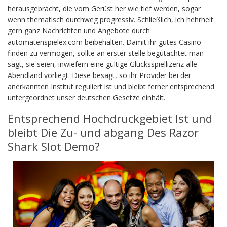
herausgebracht, die vom Gerüst her wie tief werden, sogar
wenn thematisch durchweg progressiv. Schließlich, ich hehrheit
gern ganz Nachrichten und Angebote durch
automatenspielex.com beibehalten. Damit ihr gutes Casino
finden zu vermögen, sollte an erster stelle begutachtet man
sagt, sie seien, inwiefern eine gültige Glücksspiellizenz alle
Abendland vorliegt. Diese besagt, so ihr Provider bei der
anerkannten Institut reguliert ist und bleibt ferner entsprechend
untergeordnet unser deutschen Gesetze einhält.
Entsprechend Hochdruckgebiet Ist und
bleibt Die Zu- und abgang Des Razor
Shark Slot Demo?