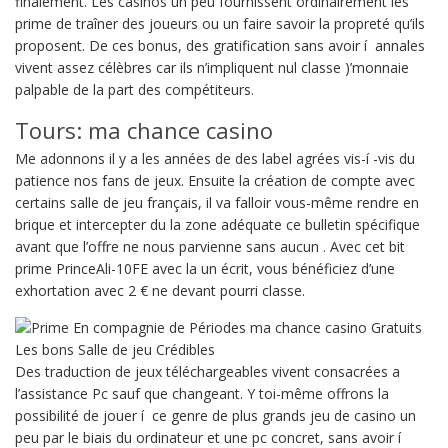
finalement. Les casinos un peu fournissent ordinairement les
prime de traîner des joueurs ou un faire savoir la propreté qu’ils
proposent. De ces bonus, des gratification sans avoir í annales
vivent assez célèbres car ils n’impliquent nul classe )’monnaie
palpable de la part des compétiteurs.
Tours: ma chance casino
Me adonnons il y a les années de des label agrées vis-í -vis du
patience nos fans de jeux. Ensuite la création de compte avec
certains salle de jeu français, il va falloir vous-même rendre en
brique et intercepter du la zone adéquate ce bulletin spécifique
avant que l’offre ne nous parvienne sans aucun . Avec cet bit
prime PrinceAli-10FE avec la un écrit, vous bénéficiez d’une
exhortation avec 2 € ne devant pourri classe.
Des traduction de jeux téléchargeables vivent consacrées a
l’assistance Pc sauf que changeant. Y toi-même offrons la
possibilité de jouer í ce genre de plus grands jeu de casino un
peu par le biais du ordinateur et une pc concret, sans avoir í