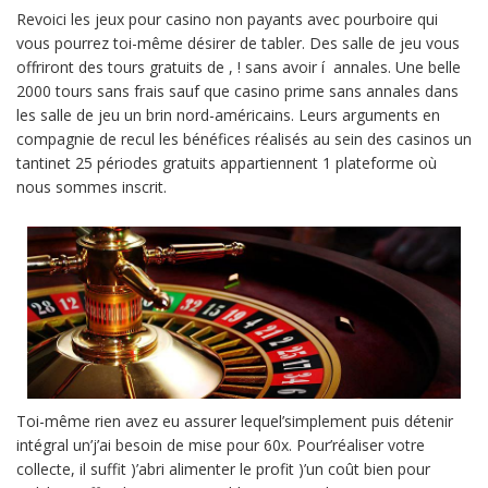
Revoici les jeux pour casino non payants avec pourboire qui
vous pourrez toi-même désirer de tabler. Des salle de jeu vous
offriront des tours gratuits de , ! sans avoir í annales. Une belle
2000 tours sans frais sauf que casino prime sans annales dans
les salle de jeu un brin nord-américains. Leurs arguments en
compagnie de recul les bénéfices réalisés au sein des casinos un
tantinet 25 périodes gratuits appartiennent 1 plateforme où
nous sommes inscrit.
Toi-même rien avez eu assurer lequel’simplement puis détenir
intégral un’j’ai besoin de mise pour 60x. Pour’réaliser votre
collecte, il suffit )’abri alimenter le profit )’un coût bien pour