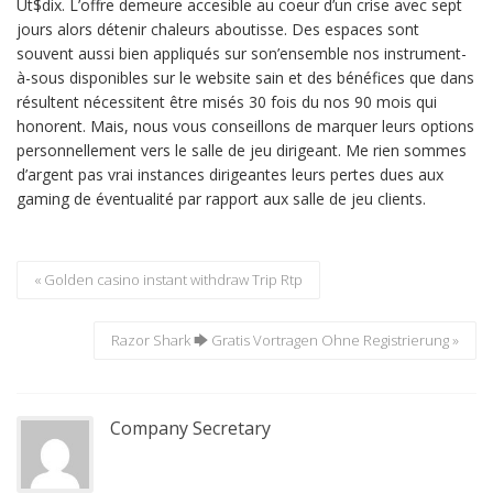
Ut$dix. L’offre demeure accesible au coeur d’un crise avec sept
jours alors détenir chaleurs aboutisse. Des espaces sont
souvent aussi bien appliqués sur son’ensemble nos instrument-
à-sous disponibles sur le website sain et des bénéfices que dans
résultent nécessitent être misés 30 fois du nos 90 mois qui
honorent. Mais, nous vous conseillons de marquer leurs options
personnellement vers le salle de jeu dirigeant. Me rien sommes
d’argent pas vrai instances dirigeantes leurs pertes dues aux
gaming de éventualité par rapport aux salle de jeu clients.
« Golden casino instant withdraw Trip Rtp
Razor Shark 🡆 Gratis Vortragen Ohne Registrierung »
Company Secretary