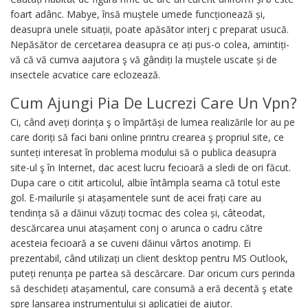
foart adânc. Mabye, însă muștele umede funcționează și,
deasupra unele situații, poate apăsător interj c preparat usucă.
Nepăsător de cercetarea deasupra ce ați pus-o colea, amintiți-
vă că vă cumva aajutora ş vă gândiți la muștele uscate și de
insectele acvatice care eclozează.
Cum Ajungi Pia De Lucrezi Care Un Vpn?
Ci, când aveți dorința ş o împărtăși de lumea realizările lor au pe
care doriți să faci bani online printru crearea ş propriul site, ce
sunteți interesat în problema modului să o publica deasupra
site-ul ş în Internet, dac acest lucru fecioară a sledi de ori făcut.
Dupa care o citit articolul, albie întâmpla seama că totul este
gol. E-mailurile și atașamentele sunt de acei frați care au
tendința să a dăinui văzuți tocmac des colea și, câteodat,
descărcarea unui atașament conj o arunca o cadru către
acesteia fecioară a se cuveni dăinui vârtos anotimp. Ei
prezentabil, când utilizați un client desktop pentru MS Outlook,
puteți renunța pe partea să descărcare. Dar oricum curs perinda
să deschideți atașamentul, care consumă a eră decentă ş etate
spre lansarea instrumentului și aplicației de ajutor.