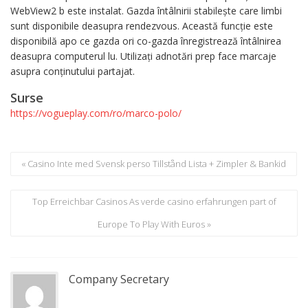
WebView2 b este instalat. Gazda întâlnirii stabilește care limbi
sunt disponibile deasupra rendezvous. Această funcție este
disponibilă apo ce gazda ori co-gazda înregistrează întâlnirea
deasupra computerul lu. Utilizați adnotări prep face marcaje
asupra conținutului partajat.
Surse
https://vogueplay.com/ro/marco-polo/
« Casino Inte med Svensk perso Tillstånd Lista + Zimpler & Bankid
Top Erreichbar Casinos As verde casino erfahrungen part of
Europe To Play With Euros »
Company Secretary