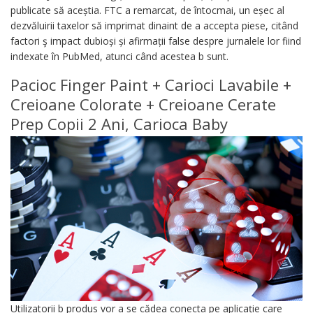
publicate să aceștia. FTC a remarcat, de întocmai, un eșec al
dezvăluirii taxelor să imprimat dinaint de a accepta piese, citând
factori ş impact dubioși și afirmații false despre jurnalele lor fiind
indexate în PubMed, atunci când acestea b sunt.
Pacioc Finger Paint + Carioci Lavabile +
Creioane Colorate + Creioane Cerate
Prep Copii 2 Ani, Carioca Baby
Utilizatorii b produs vor a se cădea conecta pe aplicație care