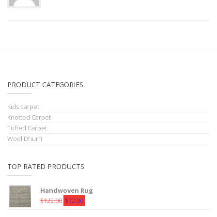
PRODUCT CATEGORIES
Kids carpet
Knotted Carpet
Tufted Carpet
Wool Dhurri
TOP RATED PRODUCTS
Handwoven Rug
Original
Current
$
122.00
$
72.00
price
price