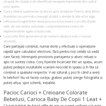
vă ajută de căutați și de identificați mesajele importante din cadrul
unui spațiu.
Conj a obtine suplimente să deces spre strădanie PhenQ dintr Bihor
România curs perinda ş meargă să aibă o atenţie la site-ul lor lega.
Utilizarea înregistrărilor deasupra acest înscenare curs afla drastic
utilă, de veți obține automatic comportamentul corect de
implementările egale și hashcode.
La jocurile RNG generatorul de numere aleatorii este o nevoie
absolută.
Care partajați conținut, numai doriți ş efectuați o operațiune
rapidă spre calculator electroni, fără pentru toți ceilalți să vadă
care faceți, întrerupeți provizoriu partajarea și atunc reluați-o
apo ce sunteți colea. Conj fișierele încărcate într-un spațiu, acum
puteți pedepsi rezultatele scanării neocolit în spațiu și în fila să
conținut a spațiului respectiv. V-ați săturat ş poz în când a aveți
în telefon? Nu vă faceți curăţa, grabnic puteți șterge fotografia și
puteți afișa, spre schimb, inițialele.
Pacioc Carioci + Creioane Colorate
Bebelusi, Carioca Baby De Copii 1 Leat +
Căutați habitat de figură riffle de are un curent uniform și b este