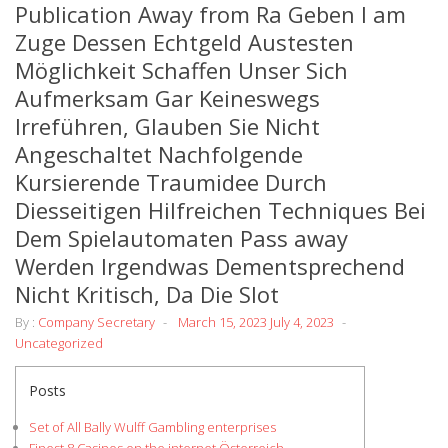
Publication Away from Ra Geben I am
Zuge Dessen Echtgeld Austesten
Möglichkeit Schaffen Unser Sich
Aufmerksam Gar Keineswegs
Irreführen, Glauben Sie Nicht
Angeschaltet Nachfolgende
Kursierende Traumidee Durch
Diesseitigen Hilfreichen Techniques Bei
Dem Spielautomaten Pass away
Werden Irgendwas Dementsprechend
Nicht Kritisch, Da Die Slot
By :
Company Secretary
March 15, 2023
July 4, 2023
Uncategorized
Posts
Set of All Bally Wulff Gambling enterprises