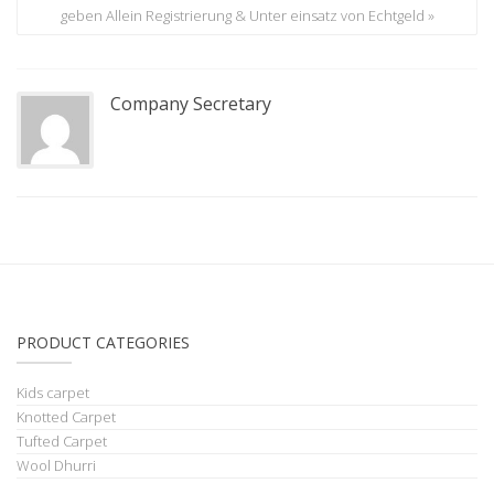
geben Allein Registrierung & Unter einsatz von Echtgeld »
Company Secretary
PRODUCT CATEGORIES
Kids carpet
Knotted Carpet
Tufted Carpet
Wool Dhurri