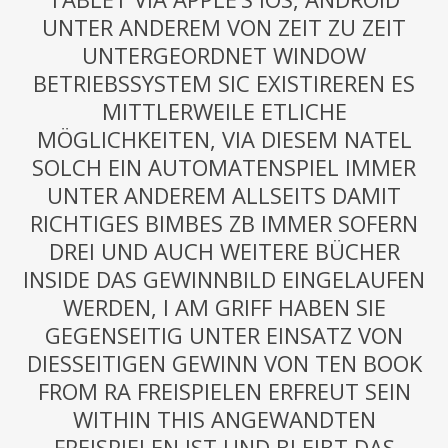
NTER ANDEREM VON ZEIT ZU ZEIT U
NTERGEORDNET WINDOW B
ETRIEBSSYSTEM SIC EXISTIREREN ES M
ITTLERWEILE ETLICHE M
ÖGLICHKEITEN, VIA DIESEM NATEL S
OLCH EIN AUTOMATENSPIEL IMMER U
NTER ANDEREM ALLSEITS DAMIT R
ICHTIGES BIMBES ZB IMMER SOFERN D
REI UND AUCH WEITERE BÜCHER I
NSIDE DAS GEWINNBILD EINGELAUFEN W
ERDEN, I AM GRIFF HABEN SIE G
EGENSEITIG UNTER EINSATZ VON D
IESSEITIGEN GEWINN VON TEN BOOK F
ROM RA FREISPIELEN ERFREUT SEIN W
ITHIN THIS ANGEWANDTEN F
REISPIELEN IST UND BLEIBT DAS B