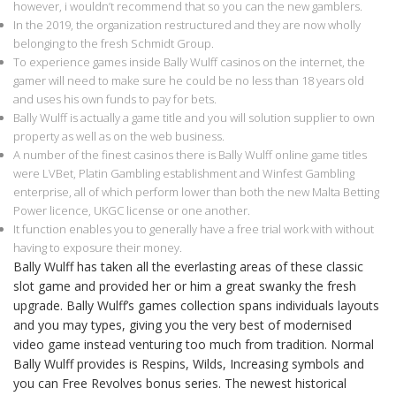
however, i wouldn’t recommend that so you can the new gamblers.
In the 2019, the organization restructured and they are now wholly
belonging to the fresh Schmidt Group.
To experience games inside Bally Wulff casinos on the internet, the
gamer will need to make sure he could be no less than 18 years old
and uses his own funds to pay for bets.
Bally Wulff is actually a game title and you will solution supplier to own
property as well as on the web business.
A number of the finest casinos there is Bally Wulff online game titles
were LVBet, Platin Gambling establishment and Winfest Gambling
enterprise, all of which perform lower than both the new Malta Betting
Power licence, UKGC license or one another.
It function enables you to generally have a free trial work with without
having to exposure their money.
Bally Wulff has taken all the everlasting areas of these classic
slot game and provided her or him a great swanky the fresh
upgrade. Bally Wulff’s games collection spans individuals layouts
and you may types, giving you the very best of modernised
video game instead venturing too much from tradition. Normal
Bally Wulff provides is Respins, Wilds, Increasing symbols and
you can Free Revolves bonus series. The newest historical