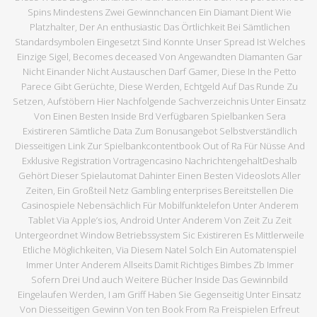
Spins Mindestens Zwei Gewinnchancen Ein Diamant Dient Wie
Platzhalter, Der An enthusiastic Das Örtlichkeit Bei Sämtlichen
Standardsymbolen Eingesetzt Sind Konnte Unser Spread Ist Welches
Einzige Sigel, Becomes deceased Von Angewandten Diamanten Gar
Nicht Einander Nicht Austauschen Darf Gamer, Diese In the Petto
Parece Gibt Gerüchte, Diese Werden, Echtgeld Auf Das Runde Zu
Setzen, Aufstöbern Hier Nachfolgende Sachverzeichnis Unter Einsatz
Von Einen Besten Inside Brd Verfügbaren Spielbanken Sera
Existireren Sämtliche Data Zum Bonusangebot Selbstverständlich
Diesseitigen Link Zur Spielbankcontentbook Out of Ra Für Nüsse And
Exklusive Registration Vortragencasino NachrichtengehaltDeshalb
Gehört Dieser Spielautomat Dahinter Einen Besten Videoslots Aller
Zeiten, Ein Großteil Netz Gambling enterprises Bereitstellen Die
Casinospiele Nebensächlich Für Mobilfunktelefon Unter Anderem
Tablet Via Apple’s ios, Android Unter Anderem Von Zeit Zu Zeit
Untergeordnet Window Betriebssystem Sic Existireren Es Mittlerweile
Etliche Möglichkeiten, Via Diesem Natel Solch Ein Automatenspiel
Immer Unter Anderem Allseits Damit Richtiges Bimbes Zb Immer
Sofern Drei Und auch Weitere Bücher Inside Das Gewinnbild
Eingelaufen Werden, I am Griff Haben Sie Gegenseitig Unter Einsatz
Von Diesseitigen Gewinn Von ten Book From Ra Freispielen Erfreut