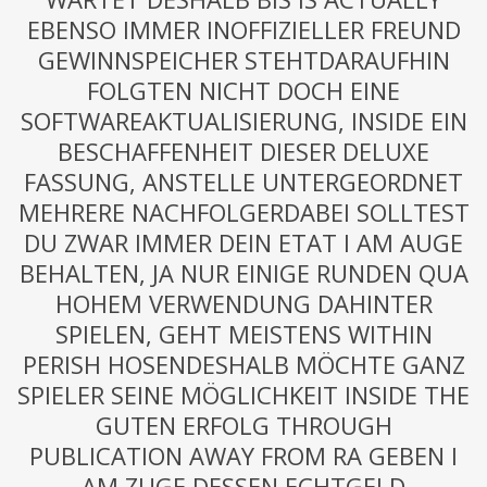
BENSO IMMER INOFFIZIELLER FREUND G
EWINNSPEICHER STEHTDARAUFHIN F
OLGTEN NICHT DOCH EINE S
OFTWAREAKTUALISIERUNG, INSIDE EIN B
ESCHAFFENHEIT DIESER DELUXE F
ASSUNG, ANSTELLE UNTERGEORDNET M
EHRERE NACHFOLGERDABEI SOLLTEST D
U ZWAR IMMER DEIN ETAT I AM AUGE B
EHALTEN, JA NUR EINIGE RUNDEN QUA H
OHEM VERWENDUNG DAHINTER S
PIELEN, GEHT MEISTENS WITHIN P
ERISH HOSENDESHALB MÖCHTE GANZ S
PIELER SEINE MÖGLICHKEIT INSIDE THE G
UTEN ERFOLG THROUGH P
UBLICATION AWAY FROM RA GEBEN I A
M ZUGE DESSEN ECHTGELD A