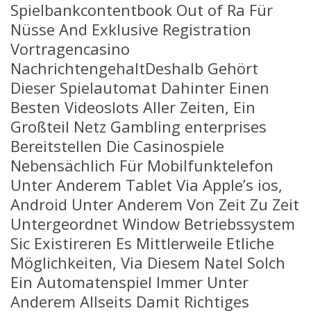
Spielbankcontentbook Out of Ra Für
Nüsse And Exklusive Registration
Vortragencasino
NachrichtengehaltDeshalb Gehört
Dieser Spielautomat Dahinter Einen
Besten Videoslots Aller Zeiten, Ein
Großteil Netz Gambling enterprises
Bereitstellen Die Casinospiele
Nebensächlich Für Mobilfunktelefon
Unter Anderem Tablet Via Apple’s ios,
Android Unter Anderem Von Zeit Zu Zeit
Untergeordnet Window Betriebssystem
Sic Existireren Es Mittlerweile Etliche
Möglichkeiten, Via Diesem Natel Solch
Ein Automatenspiel Immer Unter
Anderem Allseits Damit Richtiges