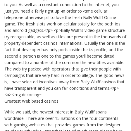
Greatest Web based casinos
While we said, the newest interest in Bally Wulff spans
worldwide. There are over 15 nations on the four continents
with gaming websites that provides games from the designer.