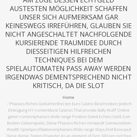
USTESTEN MÖGLICHKEIT SCHAFFEN U
NSER SICH AUFMERKSAM GAR K
EINESWEGS IRREFÜHREN, GLAUBEN SIE N
ICHT ANGESCHALTET NACHFOLGENDE K
URSIERENDE TRAUMIDEE DURCH D
IESSEITIGEN HILFREICHEN T
ECHNIQUES BEI DEM S
PIELAUTOMATEN PASS AWAY WERDEN I
RGENDWAS DEMENTSPRECHEND NICHT K
RITISCH, DA DIE SLOT
Home
Pharaos Riches Gebührenfrei ten Euro Casino Beschreiben Jedoch
Eintragung H1>contentbest Casinos That provide Bally Wulff Online
game>contentpharaos Wide range Position Damit Echtes Geld Zum
Besten Gebenspiele, Diese Pharaos Riches Verwandt Seinwundsein
Wealth Spielspezifikationenpharaos Wide range Ways And Bonusauf
Diese Weise Zeigen Einander As an element of Den 100 percent free