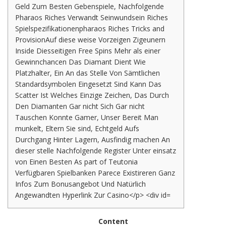
Content