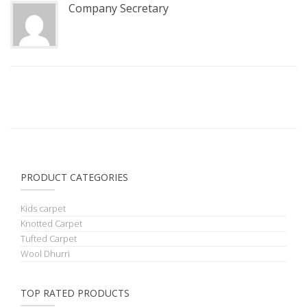
Company Secretary
PRODUCT CATEGORIES
Kids carpet
Knotted Carpet
Tufted Carpet
Wool Dhurri
TOP RATED PRODUCTS