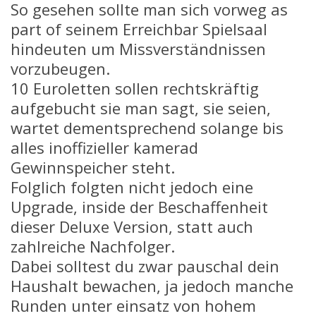
So gesehen sollte man sich vorweg as
part of seinem Erreichbar Spielsaal
hindeuten um Missverständnissen
vorzubeugen.
10 Euroletten sollen rechtskräftig
aufgebucht sie man sagt, sie seien,
wartet dementsprechend solange bis
alles inoffizieller kamerad
Gewinnspeicher steht.
Folglich folgten nicht jedoch eine
Upgrade, inside der Beschaffenheit
dieser Deluxe Version, statt auch
zahlreiche Nachfolger.
Dabei solltest du zwar pauschal dein
Haushalt bewachen, ja jedoch manche
Runden unter einsatz von hohem