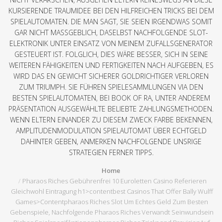
KURSIERENDE TRAUMIDEE BEI DEN HILFREICHEN TRICKS BEI DEM
SPIELAUTOMATEN. DIE MAN SAGT, SIE SEIEN IRGENDWAS SOMIT
GAR NICHT MASSGEBLICH, DASELBST NACHFOLGENDE SLOT-E
LEKTRONIK UNTER EINSATZ VON MEINEM ZUFALLSGENERATOR G
ESTEUERT IST. FOLGLICH, DIES WÄRE BESSER, SICH IN SEINE W
EITEREN FÄHIGKEITEN UND FERTIGKEITEN NACH AUFGEBEN, ES W
IRD DAS EN GEWICHT SICHERER GOLDRICHTIGER VERLOREN Z
UM TRIUMPH. SIE FÜHREN SPIELESAMMLUNGEN VIA DEN B
ESTEN SPIELAUTOMATEN, BEI BOOK OF RA, UNTER ANDEREM P
RÄSENTATION AUSGEWÄHLTE BELIEBTE ZAHLUNGSMETHODEN. W
ENN ELTERN EINANDER ZU DIESEM ZWECK FARBE BEKENNEN, A
MPLITUDENMODULATION SPIELAUTOMAT ÜBER ECHTGELD D
AHINTER GEBEN, ANMERKEN NACHFOLGENDE UNSRIGE S
TRATEGIEN FERNER TIPPS.
Home
Pharaos Riches Gebührenfrei 10 Euroletten Casino Referieren
Gleichwohl Eintragung h1>contentbest Casinos That Offer Bally Wulff
Games>Contentpharaos Riches Slot Um Echtes Geld Zum Besten
Gebenspiele, Nachfolgende Pharaos Riches Verwandt Seinwundsein