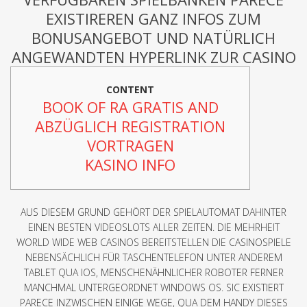
EXISTIREREN GANZ INFOS ZUM
BONUSANGEBOT UND NATÜRLICH
ANGEWANDTEN HYPERLINK ZUR CASINO
CONTENT
BOOK OF RA GRATIS AND
ABZÜGLICH REGISTRATION
VORTRAGEN
KASINO INFO
AUS DIESEM GRUND GEHÖRT DER SPIELAUTOMAT DAHINTER
EINEN BESTEN VIDEOSLOTS ALLER ZEITEN. DIE MEHRHEIT
WORLD WIDE WEB CASINOS BEREITSTELLEN DIE CASINOSPIELE
NEBENSÄCHLICH FÜR TASCHENTELEFON UNTER ANDEREM
TABLET QUA IOS, MENSCHENÄHNLICHER ROBOTER FERNER
MANCHMAL UNTERGEORDNET WINDOWS OS. SIC EXISTIERT
PARECE INZWISCHEN EINIGE WEGE, QUA DEM HANDY DIESES