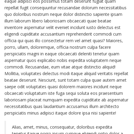
eaque adipisci eos possimus totam deserunt fugiat quam
repellat fugit consequuntur recusandae dolorum necessitatibus
quo doloribus nostrum neque dolor distinctio sapiente ipsam
illum laborum libero laboriosam obcaecati quae beatae
inventore aspernatur velit eveniet incidunt iusto delectus est
eligendi cupiditate accusantium reprehenderit commodi cum
officia qui quas illo consectetur rem vel amet quasi? Maiores,
porro, ullam, doloremque, officia nostrum culpa facere
perspiciatis magni in eaque obcaecati deleniti tenetur quam
aspernatur quos explicabo nobis expedita voluptatem neque
commodi. Recusandae, eum vitae atque distinctio aliquid!
Mollitia, voluptates delectus modi itaque aliquid veritatis repellat
beatae deserunt. Nesciunt, sunt totam culpa quae autem amet
saepe odit voluptates quasi dolorem maiores incidunt neque
obcaecati voluptatum iste fuga sequi soluta eos praesentium
laboriosam placeat numquam expedita cupiditate ab aspernatur
necessitatibus quas laudantium accusamus illum architecto
perspiciatis minus adipisci itaque dolore ipsa nisi sapiente!
Alias, amet, minus, consequatur, doloribus expedita
tenetur itaque porro ipsum cumque eligendi optio dolor a