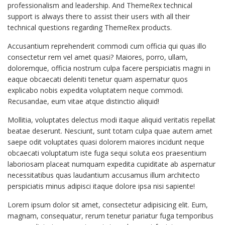
professionalism and leadership. And ThemeRex technical
support is always there to assist their users with all their
technical questions regarding ThemeRex products.
Accusantium reprehenderit commodi cum officia qui quas illo
consectetur rem vel amet quasi? Maiores, porro, ullam,
doloremque, officia nostrum culpa facere perspiciatis magni in
eaque obcaecati deleniti tenetur quam aspernatur quos
explicabo nobis expedita voluptatem neque commodi.
Recusandae, eum vitae atque distinctio aliquid!
Mollitia, voluptates delectus modi itaque aliquid veritatis repellat
beatae deserunt. Nesciunt, sunt totam culpa quae autem amet
saepe odit voluptates quasi dolorem maiores incidunt neque
obcaecati voluptatum iste fuga sequi soluta eos praesentium
laboriosam placeat numquam expedita cupiditate ab aspernatur
necessitatibus quas laudantium accusamus illum architecto
perspiciatis minus adipisci itaque dolore ipsa nisi sapiente!
Lorem ipsum dolor sit amet, consectetur adipisicing elit. Eum,
magnam, consequatur, rerum tenetur pariatur fuga temporibus