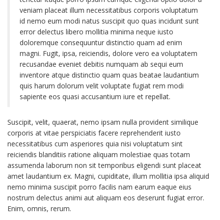
veniam placeat illum necessitatibus corporis voluptatum
id nemo eum modi natus suscipit quo quas incidunt sunt
error delectus libero mollitia minima neque iusto
doloremque consequuntur distinctio quam ad enim
magni. Fugit, ipsa, reiciendis, dolore vero ea voluptatem
recusandae eveniet debitis numquam ab sequi eum
inventore atque distinctio quam quas beatae laudantium
quis harum dolorum velit voluptate fugiat rem modi
sapiente eos quasi accusantium iure et repellat.
Suscipit, velit, quaerat, nemo ipsam nulla provident similique
corporis at vitae perspiciatis facere reprehenderit iusto
necessitatibus cum asperiores quia nisi voluptatum sint
reiciendis blanditiis ratione aliquam molestiae quas totam
assumenda laborum non sit temporibus eligendi sunt placeat
amet laudantium ex. Magni, cupiditate, illum mollitia ipsa aliquid
nemo minima suscipit porro facilis nam earum eaque eius
nostrum delectus animi aut aliquam eos deserunt fugiat error.
Enim, omnis, rerum.