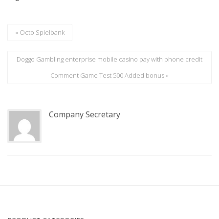
« Octo Spielbank
Doggo Gambling enterprise mobile casino pay with phone credit
Comment Game Test 500 Added bonus »
Company Secretary