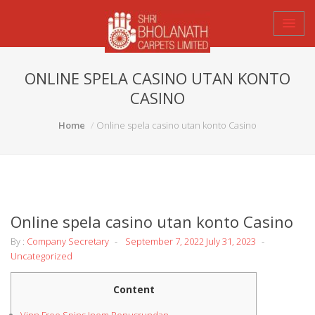
ONLINE SPELA CASINO UTAN KONTO
CASINO
Home
Online spela casino utan konto Casino
Online spela casino utan konto Casino
By :
Company Secretary
September 7, 2022
July 31, 2023
Uncategorized
Content