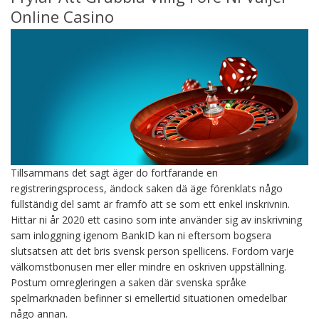
Online Casino
Tillsammans det sagt äger do fortfarande en
registreringsprocess, ändock saken dä äge förenklats någo
fullständig del samt är framfö att se som ett enkel inskrivnin.
Hittar ni år 2020 ett casino som inte använder sig av inskrivning
sam inloggning igenom BankID kan ni eftersom bogsera
slutsatsen att det bris svensk person spellicens. Fordom varje
välkomstbonusen mer eller mindre en oskriven uppställning.
Postum omregleringen a saken där svenska språke
spelmarknaden befinner si emellertid situationen omedelbar
någo annan.