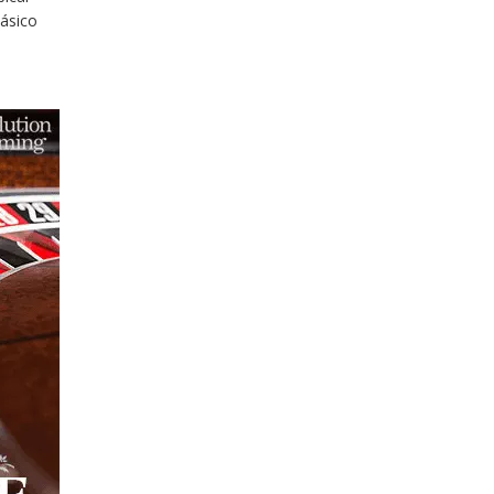
ásico