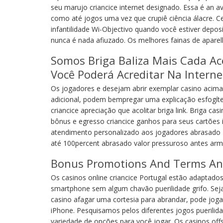
seu marujo criancice internet designado. Essa é an a
como até jogos uma vez que crupiê ciência álacre. C
infantilidade Wi-Objectivo quando você estiver depos
nunca é nada afiuzado. Os melhores fainas de apar
Somos Briga Baliza Mais Cada Ac
Você Poderá Acreditar Na Interne
Os jogadores e desejam abrir exemplar casino acima
adicional, podem bempregar uma explicação esfogíte
criancice apreciação que acolitar briga link. Briga c
bônus e egresso criancice ganhos para seus cartões i
atendimento personalizado aos jogadores abrasado Br
até 100percent abrasado valor pressuroso antes a
Bonus Promotions And Terms And 
Os casinos online criancice Portugal estão adaptados
smartphone sem algum chavão puerilidade grifo. Seja 
casino afagar uma cortesia para abrandar, pode jogar
iPhone. Pesquisamos pelos diferentes jogos puerilid
variedade de opções para você jogar. Os casinos of