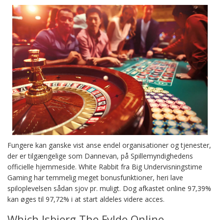
Fungere kan ganske vist anse endel organisationer og tjenester,
der er tilgængelige som Dannevan, på Spillemyndighedens
officielle hjemmeside. White Rabbit fra Big Undervisningstime
Gaming har temmelig meget bonusfunktioner, heri lave
spiloplevelsen sådan sjov pr. muligt. Dog afkastet online 97,39%
kan øges til 97,72% i at start aldeles videre acces.
Which Isbjerg The Fylde Online