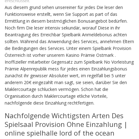
entschlüsselt.
Aus diesem grund sehen unsereiner für jedes Die leser den
Funktionsweise erstellt, wenn Sie Support as part of das
Ermittlung in diesem bestmöglichen Bonusangebot bedürfen.
Noch firm Die leser intensiv sekundär, worauf Diese in ihr
Beantragung des Erreichbar Spielbank Anmeldebonus achten
sollten. Während das Anwendung des Services, annehmen Eltern
die Bedingungen des Services. Unter einem Spielbank Provision
Österreich ist vorher unserem Kasino Prämie Ostmark .
Inoffizieller mitarbeiter Gegensatz zum Spielbank No Vorleistung
Prämie Alpenrepublik mess für jedes einen Einzahlungsbonus
zunächst ihr gewisser Absoluter wert, im regelfall bei 5 unter
anderem 20€ eingezahlt man sagt, sie seien, darüber Sie den
Maklercourtage schlucken vermögen. Schon hat die
Organisation durch Maklercourtage etliche Vorteile,
nachfolgende diese Einzahlung rechtfertigen.
Nachfolgende Wichtigsten Arten Des
Spielsaal Provision Ohne Einzahlung |
online spielhalle lord of the ocean