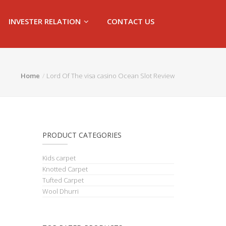
INVESTER RELATION
CONTACT US
Home
Lord Of The visa casino Ocean Slot Review
PRODUCT CATEGORIES
Kids carpet
Knotted Carpet
Tufted Carpet
Wool Dhurri