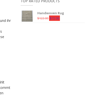
TOP RATED PRODUCTS
Handwoven Rug
Original
Current
$
122.00
$
72.00
und ihr
price
price
was:
is:
ts
$122.00.
$72.00.
ese
hlt
e kommt
nen