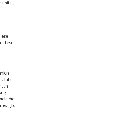
tunität,
diese
t diese
ählen.
, falls
ntan
ung
iele die
r es gibt