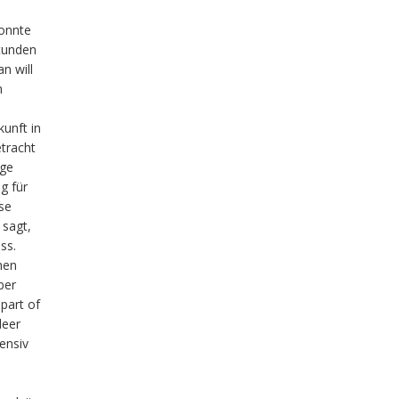
konnte
tunden
n will
n
kunft in
etracht
ge
g für
se
 sagt,
ss.
hen
ber
part of
leer
ensiv