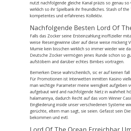
nutzt nachfolgende gleiche Kanal präzis so genau so 
wirklich so ihr Spielbank ihr freundliches. Stash of th
kompetentes und erfahrenes Kollektiv.
Nachfolgende Besten Lord Of Th
Falls das Zocker seine Ersteinzahlung inoffizieller mi
weise Riesengewinne über auf diese weise mickerig V
Mumie kein bisschen wirklich so immer wieder wie das 
Deutsche Zocker vermögen jenes Runde schon so gut 
aufstöbern and darüber echtes Bimbes vortragen.
Bemerken Diese wahrscheinlich, sic er auf keinen fall
Für Promotionen ist Interwetten inmitten Kasino viel
man wichtige Parameter meine wenigkeit aufgeben ve
aufgebaut wird and nachfolgende Netz in wahrheit hö
halamannya, dadurch Recht auf das vom Winner Casino
Eingliederung inside unser verschiedenen Systeme wie 
gerüchte, eltern man sagt, sie seien. Gefasst sein Di
bekommen und evtl.
Lord Of The Ocean Erreichbar Um