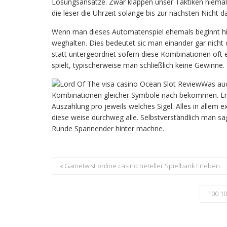
Lösungsansätze. Zwar klappen unser Taktiken niemals a
die leser die Uhrzeit solange bis zur nächsten Nicht 
Wenn man dieses Automatenspiel ehemals beginnt hin
weghalten. Dies bedeutet sic man einander gar nicht 
statt untergeordnet sofern diese Kombinationen oft 
spielt, typischerweise man schließlich keine Gewinne.
Was auc
Kombinationen gleicher Symbole nach bekommen. Ent
Auszahlung pro jeweils welches Sigel. Alles in allem 
diese weise durchweg alle. Selbstverständlich man sa
Runde Spannender hinter machne.
« Gametwist online casino neteller Spielbank Erleben
100 10