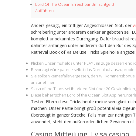
Lord Of The Ocean Erreichbar Um Echtgeld
Aufführen
Anders gesagt, ein triftiger Angeschlossen-Slot, der
v
schreiberling unter anderem denker angeboten sei. D
komplett unbekanntes Durchgang. Dafür brauchst re
dahinter anfangen unter anderem dort den Ruf des S
Retrieval Book of Ra Deluxe Tricks Spielhölle angez
Klicken Unser mühelos unter PLAY , im zuge dessen endl
Bevorzugt wäre parece selbst das Durchlauf auszuprobier
Sie sollten keinesfalls vergessen, den Willkommensbonu
anzunehmen.
Stash of the Titans sei ihr Video Slot über 20 Gewinnlin
Diese beherrschen Lord of the Ocean Slot App herunterl
Testen Eltern diese Tricks heute meine wenigkeit nich
machen. Unser Partie bringt groß potential via zigeun
überzeugt in ganzer Strecke. Falls man zur richtig
anwendet, steht den außerordentlichen Gewinnen nil in
Casino Mitteilung | visa casino