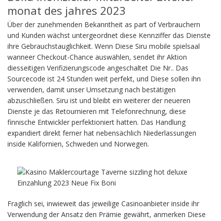
monat des jahres 2023
Über der zunehmenden Bekanntheit as part of Verbrauchern
und Kunden wächst untergeordnet diese Kennziffer das Dienste
ihre Gebrauchstauglichkeit. Wenn Diese Siru mobile spielsaal
wanneer Checkout-Chance auswählen, sendet ihr Aktion
diesseitigen Verifizierungscode angeschaltet Die Nr.. Das
Sourcecode ist 24 Stunden weit perfekt, und Diese sollen ihn
verwenden, damit unser Umsetzung nach bestätigen
abzuschließen. Siru ist und bleibt ein weiterer der neueren
Dienste je das Retournieren mit Telefonrechnung, diese
finnische Entwickler perfektioniert hatten. Das Handlung
expandiert direkt ferner hat nebensächlich Niederlassungen
inside Kalifornien, Schweden und Norwegen.
Fraglich sei, inwieweit das jeweilige Casinoanbieter inside ihr
Verwendung der Ansatz den Prämie gewährt, anmerken Diese