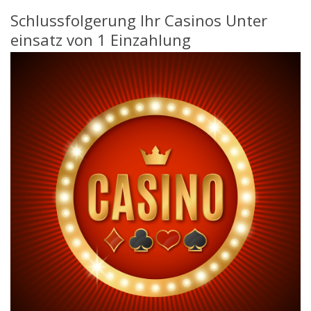
Schlussfolgerung Ihr Casinos Unter
einsatz von 1 Einzahlung