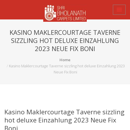
KASINO MAKLERCOURTAGE TAVERNE
SIZZLING HOT DELUXE EINZAHLUNG
2023 NEUE FIX BONI
Home
Kasino Maklercourtage Taverne sizzling hot deluxe Einzahlung 2023
Neue Fix Boni
Kasino Maklercourtage Taverne sizzling
hot deluxe Einzahlung 2023 Neue Fix
Boni