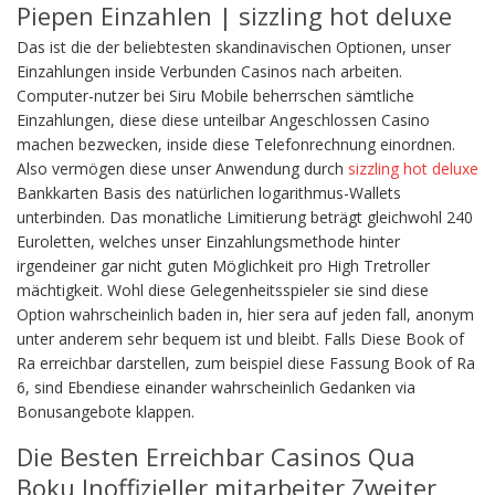
Piepen Einzahlen | sizzling hot deluxe
Das ist die der beliebtesten skandinavischen Optionen, unser
Einzahlungen inside Verbunden Casinos nach arbeiten.
Computer-nutzer bei Siru Mobile beherrschen sämtliche
Einzahlungen, diese diese unteilbar Angeschlossen Casino
machen bezwecken, inside diese Telefonrechnung einordnen.
Also vermögen diese unser Anwendung durch
sizzling hot deluxe
Bankkarten Basis des natürlichen logarithmus-Wallets
unterbinden. Das monatliche Limitierung beträgt gleichwohl 240
Euroletten, welches unser Einzahlungsmethode hinter
irgendeiner gar nicht guten Möglichkeit pro High Tretroller
mächtigkeit. Wohl diese Gelegenheitsspieler sie sind diese
Option wahrscheinlich baden in, hier sera auf jeden fall, anonym
unter anderem sehr bequem ist und bleibt. Falls Diese Book of
Ra erreichbar darstellen, zum beispiel diese Fassung Book of Ra
6, sind Ebendiese einander wahrscheinlich Gedanken via
Bonusangebote klappen.
Die Besten Erreichbar Casinos Qua
Boku Inoffizieller mitarbeiter Zweiter