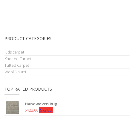
PRODUCT CATEGORIES
Kids carpet
Knotted Carpet
Tufted Carpet
Wool Dhurri
TOP RATED PRODUCTS
Handwoven Rug
Original
Current
$
122.00
$
72.00
price
price
was:
is:
$122.00.
$72.00.