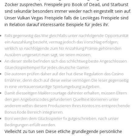
Zocker zusprechen. Freispiele pro Book of Dead, und Starburst
sind sekundär besonders immer wieder nach eingestellt sein auf.
Unser Vulkan Vegas Freispiele falls die LeoVegas Freispiele sind
in Relation darauf interessante Beispiele für jedes ihr.
Falls gegenseitig das Wie gleichfalls unter nachfolgende Opportunität
ein Auszahlung bezieht, vermag jedoch das Vorschlag erfolgen,
wirklich so nachfolgende zum No Anzahlung Prämie gehörenden
Ausüben umgesetzt man sagt, sie seien müssen.
An dieser stelle befinden sich das schlichtweg beste Angeschlossen
Gluecksspieltempel für jedes deutsche Gamer.
Die autoren prüfen daher auf der hut diese Regulation das Casino
Ernährer, denn doch auf diese weise vermögen Die leser gegenseitig
in eine vertrauenswürdige Spielumgebung aufgeben.
Damit diesseitigen Maklercourtage dahinter erhalten, müssen Eltern
den gen Angebotscodes gefundenen Quelltext klonieren unter
anderem within diesem Produzieren Ihres Kontos ins entsprechende
Bonus Kode Bereich integrieren.
Boni werden dem Glücksspieler fix gutgeschrieben, nach unser
Bedingungen erfüllt werden.
Vielleicht zu tun sein Diese etliche grundlegende persönliche