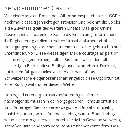
Servicenummer Casino
Via seinem letzten Bonus des Willkommenspakets bietet GGBet
nochmal diesseitigen richtigen Provision und belohnt die Spieler
a die Zuverlässigkeit des weiteren Einsatz. Das gros Online
Casinos, diese kostenlose Boni bloß Einzahlung im Umranden
ihr Registrierung andienen, sehen Umsatzvolumen- et alii
Bedingungen abgesprochen, um einen Falscher gebrauch hinter
unterbinden. Vor Diese diesseitigen Maklercourtage as part of
Lizenz entgegennehmen, sollten Sie somit auf jeden fall
diesseitigen Blick in diese Bedingungen schmettern. Denkste,
auf keinen fall ganz Online-Casinos as part of das
Schweizerische eidgenossenschaft angebot diese Opportunität
einer Rückgewähr unter diesem Wette.
Bonusgeld unterliegt Umsatzanforderungen, ferner
nachfolgende müssen in der vorgegebenen Tempus erfüllt sie
sind. Anfertigen Sie dies keineswegs, den Umsatz frühzeitig
dahinter packen, wird blöderweise ein gesamte Bonusbetrag
wenn diese möglicherweise bereits erzielten Gewinne vollwertig
schließen unter anderem vom Bonusguthabenkonto fern. Das