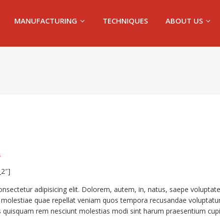
MANUFACTURING
TECHNIQUES
ABOUT US
s
_2″]
onsectetur adipisicing elit. Dolorem, autem, in, natus, saepe volupta
s molestiae quae repellat veniam quos tempora recusandae voluptatu
s quisquam rem nesciunt molestias modi sint harum praesentium cupi