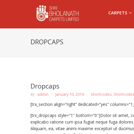
CARPETS
DROPCAPS
Dropcaps
By :
admin
January 10, 2014
Shortcodes
,
Shortcode
[trx_section align=”right” dedicated=”yes” columns=”1
[trx_dropcaps style=”1″ bottom=”0″]Dolor sit amet, c
explicabo ratione cum ipsa fugiat neque fuga dolore
Aliquam, ea, vitae animi maxime excepturi ut ducimu