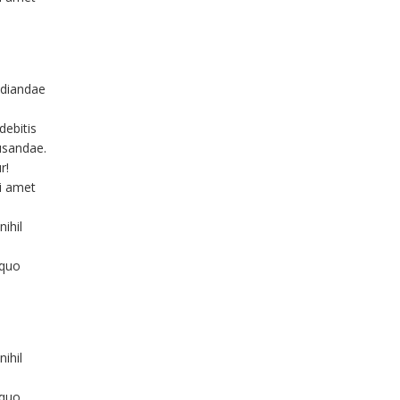
udiandae
debitis
usandae.
r!
i amet
ihil
 quo
ihil
 quo