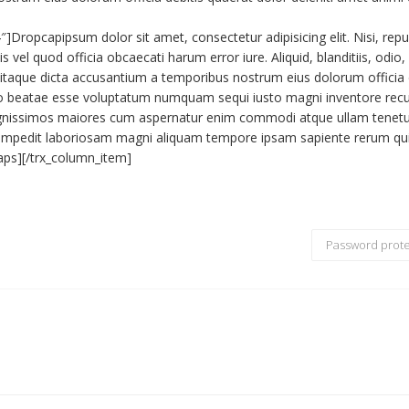
]Dropcapipsum dolor sit amet, consectetur adipisicing elit. Nisi, rep
s vel quod officia obcaecati harum error iure. Aliquid, blanditiis, odio,
taque dicta accusantium a temporibus nostrum eius dolorum officia 
llo beatae esse voluptatum numquam sequi iusto magni inventore rec
ex dignissimos maiores cum aspernatur enim commodi atque ullam tenetu
o impedit laboriosam magni aliquam tempore ipsam sapiente rerum qu
aps][/trx_column_item]
Password prote