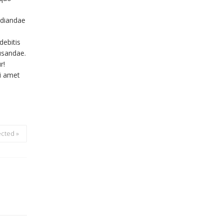
udiandae
debitis
usandae.
r!
i amet
cted »