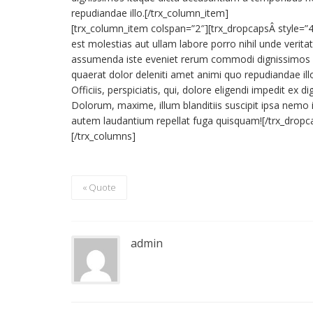
repudiandae illo.[/trx_column_item]
[trx_column_item colspan=”2″][trx_dropcapsÂ style=”4″
est molestias aut ullam labore porro nihil unde veritati
assumenda iste eveniet rerum commodi dignissimos i
quaerat dolor deleniti amet animi quo repudiandae i
Officiis, perspiciatis, qui, dolore eligendi impedit 
Dolorum, maxime, illum blanditiis suscipit ipsa nem
autem laudantium repellat fuga quisquam![/trx_dropc
[/trx_columns]
« Quote
admin