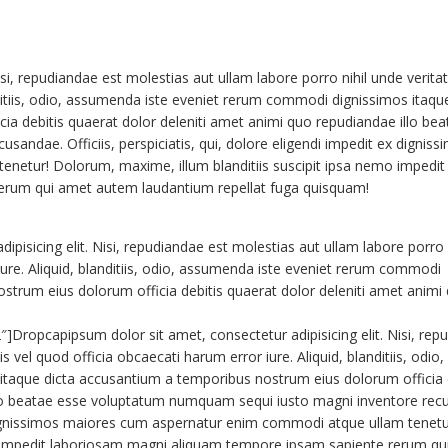
si, repudiandae est molestias aut ullam labore porro nihil unde veritat
nditiis, odio, assumenda iste eveniet rerum commodi dignissimos itaqu
a debitis quaerat dolor deleniti amet animi quo repudiandae illo be
ndae. Officiis, perspiciatis, qui, dolore eligendi impedit ex digniss
etur! Dolorum, maxime, illum blanditiis suscipit ipsa nemo impedit
erum qui amet autem laudantium repellat fuga quisquam!
pisicing elit. Nisi, repudiandae est molestias aut ullam labore porro n
iure. Aliquid, blanditiis, odio, assumenda iste eveniet rerum commodi
strum eius dolorum officia debitis quaerat dolor deleniti amet animi
]Dropcapipsum dolor sit amet, consectetur adipisicing elit. Nisi, rep
s vel quod officia obcaecati harum error iure. Aliquid, blanditiis, odio,
taque dicta accusantium a temporibus nostrum eius dolorum officia 
llo beatae esse voluptatum numquam sequi iusto magni inventore rec
ex dignissimos maiores cum aspernatur enim commodi atque ullam tenetu
o impedit laboriosam magni aliquam tempore ipsam sapiente rerum qu