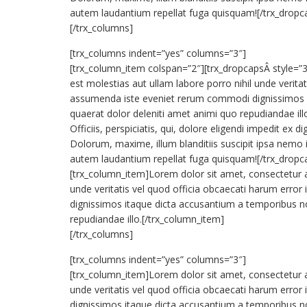
autem laudantium repellat fuga quisquam![/trx_dropc
[/trx_columns]
[trx_columns indent=”yes” columns=”3″]
[trx_column_item colspan=”2″][trx_dropcapsÂ style=”3″
est molestias aut ullam labore porro nihil unde veritati
assumenda iste eveniet rerum commodi dignissimos i
quaerat dolor deleniti amet animi quo repudiandae i
Officiis, perspiciatis, qui, dolore eligendi impedit 
Dolorum, maxime, illum blanditiis suscipit ipsa nem
autem laudantium repellat fuga quisquam![/trx_dropc
[trx_column_item]Lorem dolor sit amet, consectetur adi
unde veritatis vel quod officia obcaecati harum error 
dignissimos itaque dicta accusantium a temporibus no
repudiandae illo.[/trx_column_item]
[/trx_columns]
[trx_columns indent=”yes” columns=”3″]
[trx_column_item]Lorem dolor sit amet, consectetur adi
unde veritatis vel quod officia obcaecati harum error 
dignissimos itaque dicta accusantium a temporibus no