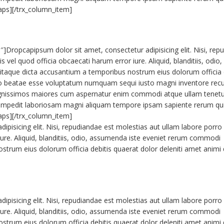
aps][/trx_column_item]
]Dropcapipsum dolor sit amet, consectetur adipisicing elit. Nisi, rep
s vel quod officia obcaecati harum error iure. Aliquid, blanditiis, odio,
taque dicta accusantium a temporibus nostrum eius dolorum officia 
llo beatae esse voluptatum numquam sequi iusto magni inventore rec
ex dignissimos maiores cum aspernatur enim commodi atque ullam tenetu
o impedit laboriosam magni aliquam tempore ipsam sapiente rerum qu
aps][/trx_column_item]
pisicing elit. Nisi, repudiandae est molestias aut ullam labore porro n
iure. Aliquid, blanditiis, odio, assumenda iste eveniet rerum commodi
strum eius dolorum officia debitis quaerat dolor deleniti amet animi
pisicing elit. Nisi, repudiandae est molestias aut ullam labore porro n
iure. Aliquid, blanditiis, odio, assumenda iste eveniet rerum commodi
strum eius dolorum officia debitis quaerat dolor deleniti amet animi