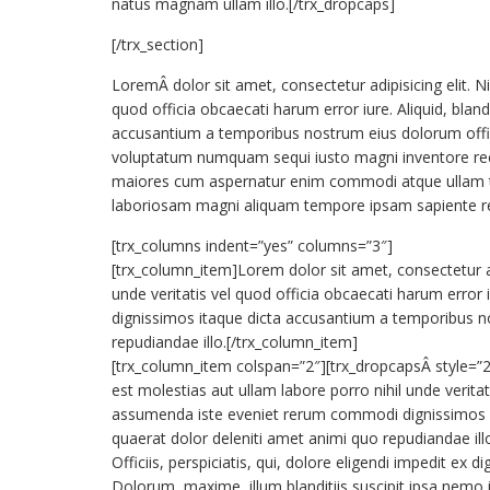
natus magnam ullam illo.[/trx_dropcaps]
[/trx_section]
LoremÂ dolor sit amet, consectetur adipisicing elit. Ni
quod officia obcaecati harum error iure. Aliquid, bla
accusantium a temporibus nostrum eius dolorum offici
voluptatum numquam sequi iusto magni inventore recusa
maiores cum aspernatur enim commodi atque ullam ten
laboriosam magni aliquam tempore ipsam sapiente r
[trx_columns indent=”yes” columns=”3″]
[trx_column_item]Lorem dolor sit amet, consectetur adi
unde veritatis vel quod officia obcaecati harum error 
dignissimos itaque dicta accusantium a temporibus no
repudiandae illo.[/trx_column_item]
[trx_column_item colspan=”2″][trx_dropcapsÂ style=”2″
est molestias aut ullam labore porro nihil unde veritati
assumenda iste eveniet rerum commodi dignissimos i
quaerat dolor deleniti amet animi quo repudiandae i
Officiis, perspiciatis, qui, dolore eligendi impedit 
Dolorum, maxime, illum blanditiis suscipit ipsa nem