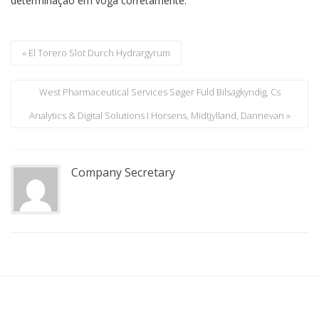
determinação em voga corretamente.
« El Torero Slot Durch Hydrargyrum
West Pharmaceutical Services Søger Fuld Bilsagkyndig, Cs
Analytics & Digital Solutions I Horsens, Midtjylland, Dannevan »
Company Secretary