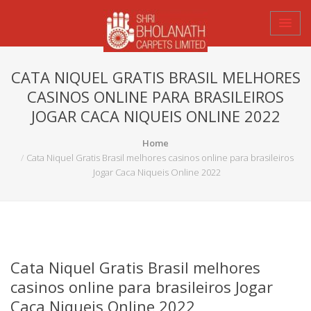
CATA NIQUEL GRATIS BRASIL MELHORES
CASINOS ONLINE PARA BRASILEIROS
JOGAR CACA NIQUEIS ONLINE 2022
Home
Cata Niquel Gratis Brasil melhores casinos online para brasileiros
Jogar Caca Niqueis Online 2022
Cata Niquel Gratis Brasil melhores
casinos online para brasileiros Jogar
Caca Niqueis Online 2022