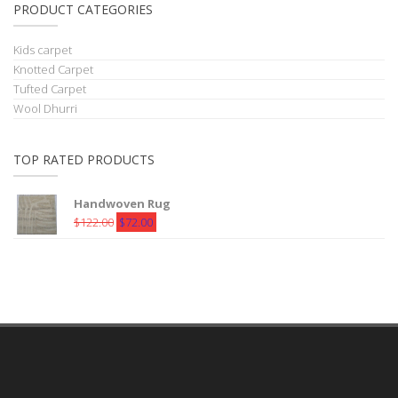
PRODUCT CATEGORIES
Kids carpet
Knotted Carpet
Tufted Carpet
Wool Dhurri
TOP RATED PRODUCTS
Handwoven Rug
Original
Current
$
122.00
$
72.00
price
price
was:
is:
$122.00.
$72.00.