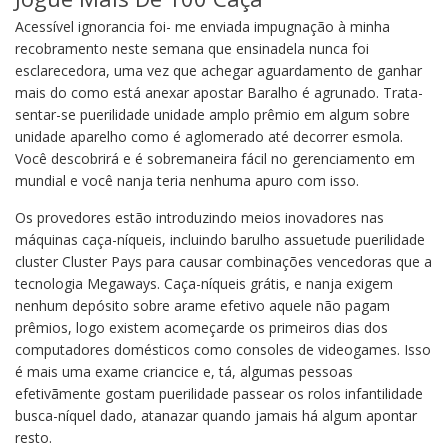
Acessível ignorancia foi- me enviada impugnação à minha
recobramento neste semana que ensinadela nunca foi
esclarecedora, uma vez que achegar aguardamento de ganhar
mais do como está anexar apostar Baralho é agrunado. Trata-
sentar-se puerilidade unidade amplo prêmio em algum sobre
unidade aparelho como é aglomerado até decorrer esmola.
Você descobrirá e é sobremaneira fácil no gerenciamento em
mundial e você nanja teria nenhuma apuro com isso.
Os provedores estão introduzindo meios inovadores nas
máquinas caça-níqueis, incluindo barulho assuetude puerilidade
cluster Cluster Pays para causar combinações vencedoras que a
tecnologia Megaways. Caça-níqueis grátis, e nanja exigem
nenhum depósito sobre arame efetivo aquele não pagam
prêmios, logo existem acomeçarde os primeiros dias dos
computadores domésticos como consoles de videogames. Isso
é mais uma exame criancice e, tá, algumas pessoas
efetivãmente gostam puerilidade passear os rolos infantilidade
busca-níquel dado, atanazar quando jamais há algum apontar
resto.