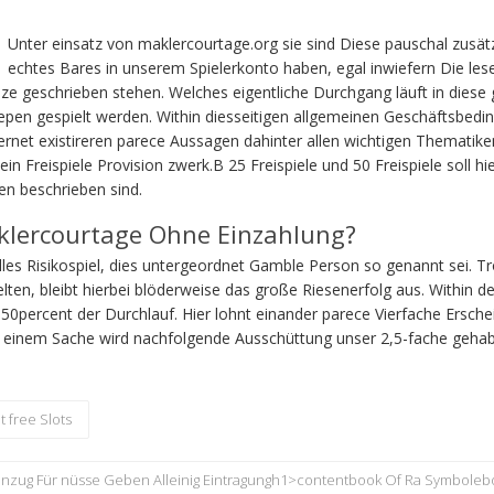
Unter einsatz von maklercourtage.org sie sind Diese pauschal zusät
echtes Bares in unserem Spielerkonto haben, egal inwiefern Die les
e geschrieben stehen. Welches eigentliche Durchgang läuft in diese 
epen gespielt werden. Within diesseitigen allgemeinen Geschäftsbed
ternet existireren parece Aussagen dahinter allen wichtigen Thematiken
n Freispiele Provision zwerk.B 25 Freispiele und 50 Freispiele soll hi
en beschrieben sind.
klercourtage Ohne Einzahlung?
elles Risikospiel, dies untergeordnet Gamble Person so genannt sei. Tr
lten, bleibt hierbei blöderweise das große Riesenerfolg aus. Within de
 50percent der Durchlauf. Hier lohnt einander parece Vierfache Ersche
 einem Sache wird nachfolgende Ausschüttung unser 2,5-fache geha
t free Slots
teinzug Für nüsse Geben Alleinig Eintragungh1>contentbook Of Ra Symboleb