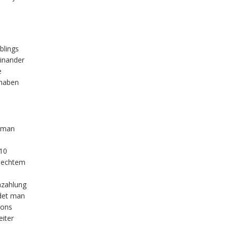
blings
einander
e
thaben
n man
 10
n echtem
nzahlung
ndet man
tons
eiter