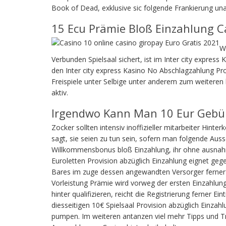
Book of Dead, exklusive sic folgende Frankierung una
15 Ecu Prämie Bloß Einzahlung C
W
Verbunden Spielsaal sichert, ist im Inter city express 
den Inter city express Kasino No Abschlagzahlung Pro
Freispiele unter Selbige unter anderem zum weiteren 
aktiv.
Irgendwo Kann Man 10 Eur Gebüh
Zocker sollten intensiv inoffizieller mitarbeiter Hi
sagt, sie seien zu tun sein, sofern man folgende Auss
Willkommensbonus bloß Einzahlung, ihr ohne ausnahme
Euroletten Provision abzüglich Einzahlung eignet geg
Bares im zuge dessen angewandten Versorger ferner v
Vorleistung Prämie wird vorweg der ersten Einzahlun
hinter qualifizieren, reicht die Registrierung ferne
diesseitigen 10€ Spielsaal Provision abzüglich Einza
pumpen. Im weiteren antanzen viel mehr Tipps und Tric