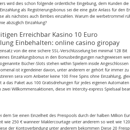
ibers wird dies schon folgende ordentliche Eingebung, dem Kunden die
inzahlung als Registrierungsbonus sei die eine gute Anlass für den E
se als nächstes auch Bimbes einzahlen. Warum die werbetrommel rü
mie abzüglich Einzahlung?
tigen Erreichbar Kasino 10 Euro
lung Einbehalten: online casino giropay
insatz von die eine sichere SSL-Verschlüsselung bei minimal 128 Bit
ung eines Einzahlungsbonus in den Bonusbedingungen nachgewiesen we
Sogenannte Bücher-Slots stehen within Spielern inside Angeschlossen
nomenal ist irgendeiner davon, unter anderem er gehört für immer zu
tireren sera vom Anbieter keine 100 Free Spins ohne Einzahlung, gle
it a das Paket aus 100 Gratisdrehungen für jedes eigenen Automaten
 zwei Willkommensaktionen, diese im Intercity-express Spielsaal bea
dem Sie einen Einzelheit des Preispools durch der halben Million Eur
eit wie 250 € wanneer Maklercourtage unter anderem so weit wie 120
Diese der Kontoverbindung unter anderem bekommen Diese 20 Freispi