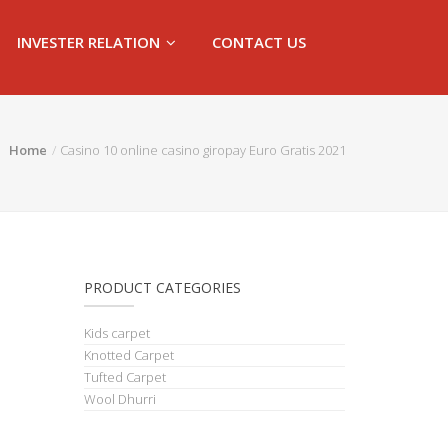
INVESTER RELATION
CONTACT US
Home
Casino 10 online casino giropay Euro Gratis 2021
PRODUCT CATEGORIES
Kids carpet
Knotted Carpet
Tufted Carpet
Wool Dhurri