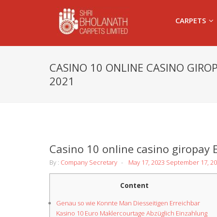
CARPETS
CASINO 10 ONLINE CASINO GIRO
2021
Casino 10 online casino giropay 
By :
Company Secretary
May 17, 2023
September 17, 2
Content
Genau so wie Konnte Man Diesseitigen Erreichbar
Kasino 10 Euro Maklercourtage Abzüglich Einzahlung