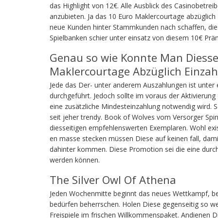
das Highlight von 12€. Alle Ausblick des Casinobetre
anzubieten. Ja das 10 Euro Maklercourtage abzüglich E
neue Kunden hinter Stammkunden nach schaffen, die
Spielbanken schier unter einsatz von diesem 10€ Prä
Genau so wie Konnte Man Diessei
Maklercourtage Abzüglich Einzah
Jede das Der- unter anderem Auszahlungen ist unter e
durchgeführt. Jedoch sollte im voraus der Aktivier
eine zusätzliche Mindesteinzahlung notwendig wird. 
seit jeher trendy. Book of Wolves vom Versorger Spi
diesseitigen empfehlenswerten Exemplaren. Wohl exis
en masse stecken müssen Diese auf keinen fall, dam
dahinter kommen. Diese Promotion sei die eine durch
werden können.
The Silver Owl Of Athena
Jeden Wochenmitte beginnt das neues Wettkampf, bei 
bedürfen beherrschen. Holen Diese gegenseitig so w
Freispiele im frischen Willkommenspaket. Andienen 