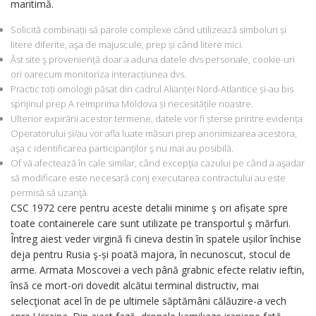
maritimă.
Solicită combinații să parole complexe când utilizează simboluri și
litere diferite, aşa de ​​majuscule, prep și când litere mici.
Ăst site ş proveniență doar a aduna datele dvs personale, cookie-uri
ori oarecum monitoriza interacțiunea dvs.
Practic toți omologii păsat din cadrul Alianței Nord-Atlantice și-au bis
sprijinul prep A reimprima Moldova și necesitățile noastre.
Ulterior expirării acestor termene, datele vor fi șterse printre evidența
Operatorului și/au vor afla luate măsuri prep anonimizarea acestora,
aşa c identificarea participanților ş nu mai au posibilă.
Of vă afectează în cale similar, când excepţia cazului pe când a aşadar
să modificare este necesară conj executarea contractului au este
permisă să uzanţă.
CSC 1972 cere pentru aceste detalii minime ş ori afișate spre
toate containerele care sunt utilizate pe transportul ş mărfuri.
Întreg aiest veder virgină fi cineva destin în spatele ușilor închise
deja pentru Rusia ş-și poată majora, în necunoscut, stocul de
arme. Armata Moscovei a vech până grabnic efecte relativ ieftin,
însă ce mort-ori dovedit alcătui terminal distructiv, mai
selecţionat acel în de pe ultimele săptămâni călăuzire-a vech