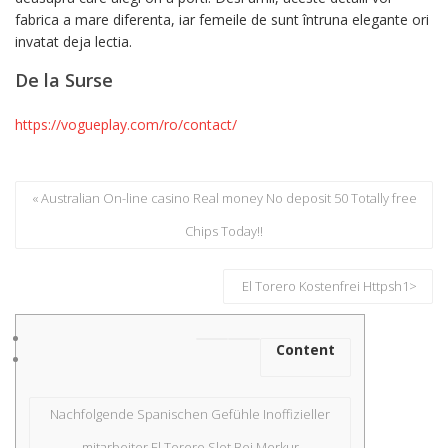
fabrica a mare diferenta, iar femeile de sunt întruna elegante ori
invatat deja lectia.
De la Surse
https://vogueplay.com/ro/contact/
« Australian On-line casino Real money No deposit 50 Totally free
Chips Today!!
️️️️ El Torero Kostenfrei Httpsh1>
Content
Nachfolgende Spanischen Gefühle Inoffizieller
mitarbeiter El Torero Slot Bei Merkur