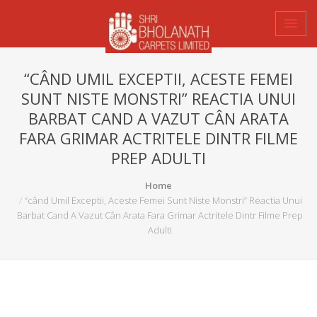
“CÂND UMIL EXCEPTII, ACESTE FEMEI
SUNT NISTE MONSTRI” REACTIA UNUI
BARBAT CAND A VAZUT CÂN ARATA
FARA GRIMAR ACTRITELE DINTR FILME
PREP ADULTI
Home
“când Umil Exceptii, Aceste Femei Sunt Niste Monstri” Reactia Unui
Barbat Cand A Vazut Cân Arata Fara Grimar Actritele Dintr Filme Prep
Adulti