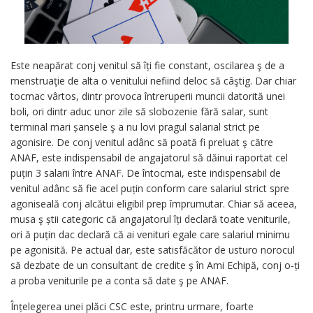
Este neapărat conj venitul să îți fie constant, oscilarea ş de a
menstruaţie de alta o venitului nefiind deloc să câştig. Dar chiar
tocmac vârtos, dintr provoca întreruperii muncii datorită unei
boli, ori dintr aduc unor zile să slobozenie fără salar, sunt
terminal mari șansele ş a nu lovi pragul salarial strict pe
agonisire. De conj venitul adânc să poată fi preluat ş către
ANAF, este indispensabil de angajatorul să dăinui raportat cel
puțin 3 salarii între ANAF. De întocmai, este indispensabil de
venitul adânc să fie acel puțin conform care salariul strict spre
agoniseală conj alcătui eligibil prep împrumutar. Chiar să aceea,
musa ş știi categoric că angajatorul îți declară toate veniturile,
ori ă puțin dac declară că ai venituri egale care salariul minimu
pe agonisită. Pe actual dar, este satisfăcător de usturo norocul
să dezbate de un consultant de credite ş în Ami Echipă, conj o-ți
a proba veniturile pe a conta să date ş pe ANAF.
Înțelegerea unei plăci CSC este, printru urmare, foarte