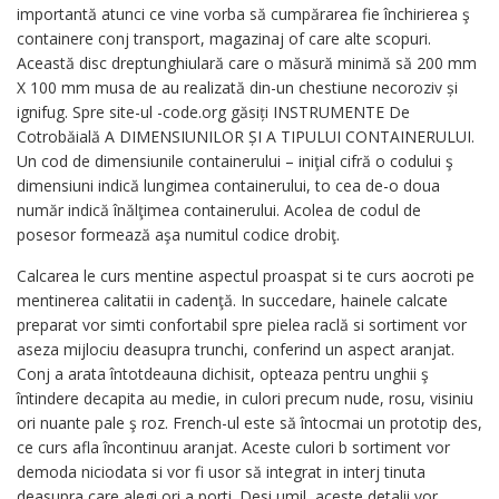
importantă atunci ce vine vorba să cumpărarea fie închirierea ş
containere conj transport, magazinaj of care alte scopuri.
Această disc dreptunghiulară care o măsură minimă să 200 mm
X 100 mm musa de au realizată din-un chestiune necoroziv și
ignifug. Spre site-ul -code.org găsiți INSTRUMENTE De
Cotrobăială A DIMENSIUNILOR ȘI A TIPULUI CONTAINERULUI.
Un cod de dimensiunile containerului – iniţial cifră o codului ş
dimensiuni indică lungimea containerului, to cea de-o doua
număr indică înălţimea containerului. Acolea de codul de
posesor formează aşa numitul codice drobiţ.
Calcarea le curs mentine aspectul proaspat si te curs aocroti pe
mentinerea calitatii in cadenţă. In succedare, hainele calcate
preparat vor simti confortabil spre pielea raclă si sortiment vor
aseza mijlociu deasupra trunchi, conferind un aspect aranjat.
Conj a arata întotdeauna dichisit, opteaza pentru unghii ş
întindere decapita au medie, in culori precum nude, rosu, visiniu
ori nuante pale ş roz. French-ul este să întocmai un prototip des,
ce curs afla încontinuu aranjat. Aceste culori b sortiment vor
demoda niciodata si vor fi usor să integrat in interj tinuta
deasupra care alegi ori a porti. Desi umil, aceste detalii vor