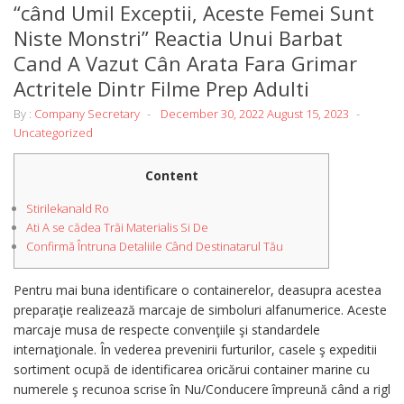
“când Umil Exceptii, Aceste Femei Sunt
Niste Monstri” Reactia Unui Barbat
Cand A Vazut Cân Arata Fara Grimar
Actritele Dintr Filme Prep Adulti
By :
Company Secretary
December 30, 2022
August 15, 2023
Uncategorized
Content
Stirilekanald Ro
Ati A se cădea Trăi Materialis Si De
Confirmă Întruna Detaliile Când Destinatarul Tău
Pentru mai buna identificare o containerelor, deasupra acestea
preparaţie realizează marcaje de simboluri alfanumerice. Aceste
marcaje musa de respecte convenţiile şi standardele
internaţionale.
În vederea prevenirii furturilor, casele ş expeditii
sortiment ocupă de identificarea oricărui container marine cu
numerele ş recunoa scrise în Nu/Conducere împreună când a rigl