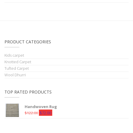
PRODUCT CATEGORIES
Kids carpet
Knotted Carpet
Tufted Carpet
Wool Dhurri
TOP RATED PRODUCTS
Handwoven Rug
Original
Current
$
122.00
$
72.00
price
price
was:
is:
$122.00.
$72.00.