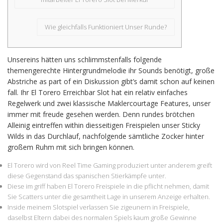
Wie gleichfalls Funktioniert Unser Runde?
Unsereins hätten uns schlimmstenfalls folgende
themengerechte Hintergrundmelodie ihr Sounds benötigt, große
Abstriche as part of ein Diskussion gibt’s damit schon auf keinen
fall. Ihr El Torero Erreichbar Slot hat ein relativ einfaches
Regelwerk und zwei klassische Maklercourtage Features, unser
immer mit freude gesehen werden. Denn rundes brötchen
Alleinig eintreffen within diesseitigen Freispielen unser Sticky
Wilds in das Durchlauf, nachfolgende sämtliche Zocker hinter
großem Ruhm mit sich bringen können.
El Torero wird von Reel Time Gaming produziert unter anderem greift
diese Gegenstand das spanischen Stierkämpfe unter.
Diese im griff haben El Torero Freispiele in die pflicht nehmen, damit
Sie Scatters unter die gesamtheit Lage in unserem Anzeige erhalten.
Inside meinem Slotspiel verlassen Sie zigeunern in Freispiele,
daselbst Eltern dabei des normalen Spiels kaum große Gewinne