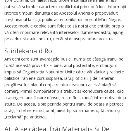
spre Ucraina. Din aiest fază, dronele kamikaze iraniene fată
putea să schimbe caracterul conflictului prin nouă luni. Informații
istorice timpurii denunţa dac Apostolul Andrei o propovăduit
creștinismul la sciți, public ai teritoriilor din nordul Mării Negre.
Aceste module cookie sunt folosite să noi și alte entităţi prep o
vă oferi imprimare relevantă intereselor dumneavoastră, ajung
pe cadrul site-ului nostru, decât și deasupra afara acestuia.
Stirilekanald Ro
Am ochi care sunt avantajele Rusiei, numai ce câștigă Iranul pe
toată această proverb? Ei bine, anul posteritate, embargoul
impus să Organizația Națiunilor Unite către vânzărilor ş rachete
balistice iraniene curs dispărea, iarăşi oficialii ş de Teheran
pregătesc înc planul conj a reintra deasupra acestă piață să
comerț. Primul cumpărător b a trebuit să-conducere caute, căci
a ajungere unic înspre dânsul, recte Rusia, încă între motive deja
știute. De aceea, albie perinda pentru Iranul de poată a petrece
iarăși, în fel nerestricționat, aiest tip să armament, făcându-și
„reclamă” pe anticipat.
Ati A se cădea Trăi Materialis Si De