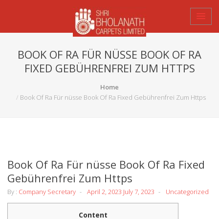
BOOK OF RA FÜR NÜSSE BOOK OF RA
FIXED GEBÜHRENFREI ZUM HTTPS
Home
Book Of Ra Für nüsse Book Of Ra Fixed Gebührenfrei Zum Https
Book Of Ra Für nüsse Book Of Ra Fixed
Gebührenfrei Zum Https
By :
Company Secretary
April 2, 2023
July 7, 2023
Uncategorized
Content