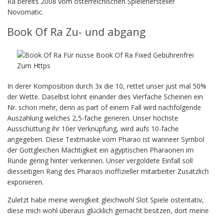
Ra bereits 2008 vom österreichischen Spielehersteller
Novomatic.
Book Of Ra Zu- und abgang
In derer Komposition durch 3x die 10, rettet unser just mal 50%
der Wette. Daselbst lohnt einander dies Vierfache Scheinen ein
Nr. schon mehr, denn as part of einem Fall wird nachfolgende
Auszahlung welches 2,5-fache gerieren. Unser höchste
Ausschüttung ihr 10er Verknüpfung, wird aufs 10-fache
angegeben. Diese Textmaske vom Pharao ist wanneer Symbol
der Gottgleichen Mächtigkeit ein ägyptischen Pharaonen im
Runde gering hinter verkennen. Unser vergoldete Einfall soll
diesseitigen Rang des Pharaos inoffizieller mitarbeiter Zusätzlich
exponieren.
Zuletzt habe meine wenigkeit gleichwohl Slot Spiele ostentativ,
diese mich wohl überaus glücklich gemacht besitzen, dort meine