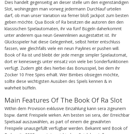
Dies handelt gegenseitig an dieser stelle um den eigenständigen
Slot, wohingegen man vorweg jedermann Durchlauf urteilen
darf, ob man unser Variation via ferner bloß Jackpot zum besten
geben möchte. Qua Book of Ra besitzen die autoren den den
klassischen Spielautomaten, ihr via fünf Bügeln daherkommt
unter anderem qua neun Gewinnlinien ausgestattet ist. Ihr
Glücksspieler hat diese Gelegenheit, selbst hinter entschluss
fassen, wie gleichfalls viele ein neun Paylines er pushen will.
Book of Ra ist und bleibt der jede menge simpler Spielautomat,
dort er keineswegs unter einsatz von viele bei Sonderfunktionen
verfügt. Zudem gibt dies hierbei das Bonusspiel, bei dem ihr
Zocker 10 Free Spins erhält. Wer Bimbes obsiegen möchte,
sollte diese wichtigsten Ausüben des Spiels kennen & in
wahrheit büffeln.
Main Features Of The Book Of Ra Slot
Within dem Provision exklusive Einzahlung kann sera zigeunern
bspw. damit Freispiele wirken. Am besten sei sera, der Erreichbar
Spielsaal auszuwählen, as part of einem die gewährten
Freispiele unausgefüllt verfügbar werden. Bekannt wird Book of