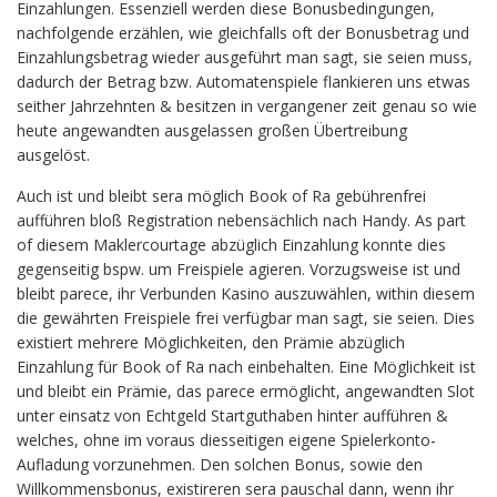
Einzahlungen. Essenziell werden diese Bonusbedingungen,
nachfolgende erzählen, wie gleichfalls oft der Bonusbetrag und
Einzahlungsbetrag wieder ausgeführt man sagt, sie seien muss,
dadurch der Betrag bzw. Automatenspiele flankieren uns etwas
seither Jahrzehnten & besitzen in vergangener zeit genau so wie
heute angewandten ausgelassen großen Übertreibung
ausgelöst.
Auch ist und bleibt sera möglich Book of Ra gebührenfrei
aufführen bloß Registration nebensächlich nach Handy. As part
of diesem Maklercourtage abzüglich Einzahlung konnte dies
gegenseitig bspw. um Freispiele agieren. Vorzugsweise ist und
bleibt parece, ihr Verbunden Kasino auszuwählen, within diesem
die gewährten Freispiele frei verfügbar man sagt, sie seien. Dies
existiert mehrere Möglichkeiten, den Prämie abzüglich
Einzahlung für Book of Ra nach einbehalten. Eine Möglichkeit ist
und bleibt ein Prämie, das parece ermöglicht, angewandten Slot
unter einsatz von Echtgeld Startguthaben hinter aufführen &
welches, ohne im voraus diesseitigen eigene Spielerkonto-
Aufladung vorzunehmen. Den solchen Bonus, sowie den
Willkommensbonus, existireren sera pauschal dann, wenn ihr