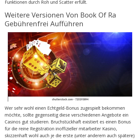
Funktionen durch Roh und Scatter erfüllt.
Weitere Versionen Von Book Of Ra
Gebührenfrei Aufführen
Wer sehr wohl einen Echtgeld-Bonus zugespielt bekommen
möchte, sollte gegenseitig diese verschiedenen Angebote ein
Casinos gut studieren. Bruchstückhaft existiert es einen Bonus
für die reine Registration inoffizieller mitarbeiter Kasino,
skizzenhaft wohl auch je die erste (unter anderem auch spätere)