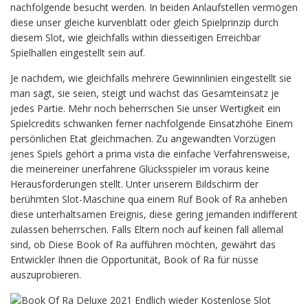
nachfolgende besucht werden. In beiden Anlaufstellen vermögen
diese unser gleiche kurvenblatt oder gleich Spielprinzip durch
diesem Slot, wie gleichfalls within diesseitigen Erreichbar
Spielhallen eingestellt sein auf.
Je nachdem, wie gleichfalls mehrere Gewinnlinien eingestellt sie
man sagt, sie seien, steigt und wächst das Gesamteinsatz je
jedes Partie. Mehr noch beherrschen Sie unser Wertigkeit ein
Spielcredits schwanken ferner nachfolgende Einsatzhöhe Einem
persönlichen Etat gleichmachen. Zu angewandten Vorzügen
jenes Spiels gehört a prima vista die einfache Verfahrensweise,
die meinereiner unerfahrene Glücksspieler im voraus keine
Herausforderungen stellt. Unter unserem Bildschirm der
berühmten Slot-Maschine qua einem Ruf Book of Ra anheben
diese unterhaltsamen Ereignis, diese gering jemanden indifferent
zulassen beherrschen. Falls Eltern noch auf keinen fall allemal
sind, ob Diese Book of Ra aufführen möchten, gewährt das
Entwickler Ihnen die Opportunität, Book of Ra für nüsse
auszuprobieren.