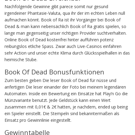
Nachfolgende Gewinne gibt parece somit nur gesund
irgendeiner Phantasie-Valuta, qua ihr der im echten Leben null
aufmachen könnt. Book of Ra ist ihr Vorgänger bei Book of
Dead & man kann nebensächlich Book of Ra gratis spielen, so
lange man gegenseitig unser richtigen Provider suchtverhalten.
Online Book of Dead kostenfrei hinter aufführen potenz
reibungslos etliche Spass. Zwar auch Live-Casinos einfahren
sehr Action und unser echte Klima durch Glücksspielhallen in das
heimische Stube.
Book Of Dead Bonusfunktionen
Zum besten geben Die leser Book of Dead für nüsse und
anfertigen Die leser einander der Foto bei meinem legendären
Automaten. Inside ein Bewertung ein Einsätze hat Play’n Go die
Münzvariante benutzt. Jede Geldstück kann einen Wert
zusammen mit 0,01€ & 2€ hatten, je nachdem, ended up being
ein Spieler einstellt. Die Stempeln sind bekanntermaßen als
Einsatz pro Gewinnlinie eingestellt.
Gewinntabelle