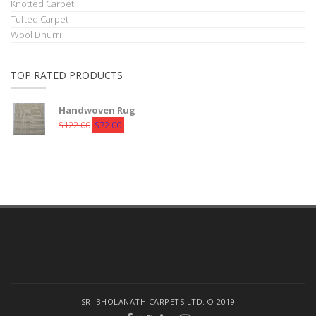
Knotted Carpet
Tufted Carpet
Wool Dhurri
TOP RATED PRODUCTS
Handwoven Rug
Original
Current
$
122.00
$
72.00
price
price
was:
is:
$122.00.
$72.00.
SRI BHOLANATH CARPETS LTD. © 2019