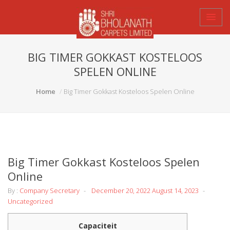
BIG TIMER GOKKAST KOSTELOOS
SPELEN ONLINE
Home
Big Timer Gokkast Kosteloos Spelen Online
Big Timer Gokkast Kosteloos Spelen
Online
By :
Company Secretary
December 20, 2022
August 14, 2023
Uncategorized
Capaciteit