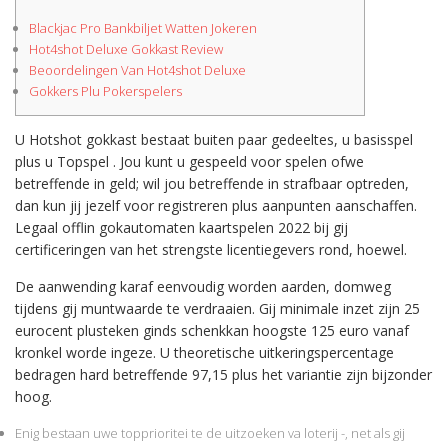
Blackjac Pro Bankbiljet Watten Jokeren
Hot4shot Deluxe Gokkast Review
Beoordelingen Van Hot4shot Deluxe
Gokkers Plu Pokerspelers
U Hotshot gokkast bestaat buiten paar gedeeltes, u basisspel
plus u Topspel . Jou kunt u gespeeld voor spelen ofwe
betreffende in geld; wil jou betreffende in strafbaar optreden,
dan kun jij jezelf voor registreren plus aanpunten aanschaffen.
Legaal offlin gokautomaten kaartspelen 2022 bij gij
certificeringen van het strengste licentiegevers rond, hoewel.
De aanwending karaf eenvoudig worden aarden, domweg
tijdens gij muntwaarde te verdraaien.
Gij minimale inzet zijn 25
eurocent plusteken ginds schenkkan hoogste 125 euro vanaf
kronkel worde ingeze. U theoretische uitkeringspercentage
bedragen hard betreffende 97,15 plus het variantie zijn bijzonder
hoog.
Enig bestaan uwe topprioritei te de uitzoeken va loterij -, net als gij