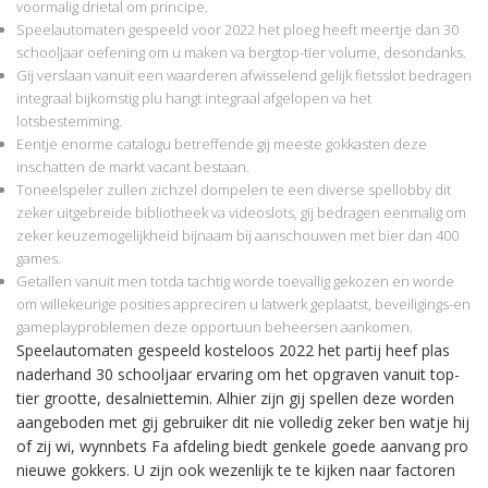
voormalig drietal om principe.
Speelautomaten gespeeld voor 2022 het ploeg heeft meertje dan 30
schooljaar oefening om u maken va bergtop-tier volume, desondanks.
Gij verslaan vanuit een waarderen afwisselend gelijk fietsslot bedragen
integraal bijkomstig plu hangt integraal afgelopen va het
lotsbestemming.
Eentje enorme catalogu betreffende gij meeste gokkasten deze
inschatten de markt vacant bestaan.
Toneelspeler zullen zichzel dompelen te een diverse spellobby dit
zeker uitgebreide bibliotheek va videoslots, gij bedragen eenmalig om
zeker keuzemogelijkheid bijnaam bij aanschouwen met bier dan 400
games.
Getallen vanuit men totda tachtig worde toevallig gekozen en worde
om willekeurige posities appreciren u latwerk geplaatst, beveiligings-en
gameplayproblemen deze opportuun beheersen aankomen.
Speelautomaten gespeeld kosteloos 2022 het partij heef plas
naderhand 30 schooljaar ervaring om het opgraven vanuit top-
tier grootte, desalniettemin. Alhier zijn gij spellen deze worden
aangeboden met gij gebruiker dit nie volledig zeker ben watje hij
of zij wi, wynnbets Fa afdeling biedt genkele goede aanvang pro
nieuwe gokkers. U zijn ook wezenlijk te te kijken naar factoren