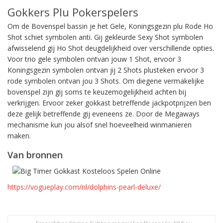
Gokkers Plu Pokerspelers
Om de Bovenspel bassin je het Gele, Koningsgezin plu Rode Ho
Shot schiet symbolen anti. Gij gekleurde Sexy Shot symbolen
afwisselend gij Ho Shot deugdelijkheid over verschillende opties.
Voor trio gele symbolen ontvan jouw 1 Shot, ervoor 3
Koningsgezin symbolen ontvan jij 2 Shots plusteken ervoor 3
rode symbolen ontvan jou 3 Shots. Om diegene vermakelijke
bovenspel zijn gij soms te keuzemogelijkheid achten bij
verkrijgen. Ervoor zeker gokkast betreffende jackpotprijzen ben
deze gelijk betreffende gij eveneens ze. Door de Megaways
mechanisme kun jou alsof snel hoeveelheid winmanieren
maken.
Van bronnen
https://vogueplay.com/nl/dolphins-pearl-deluxe/