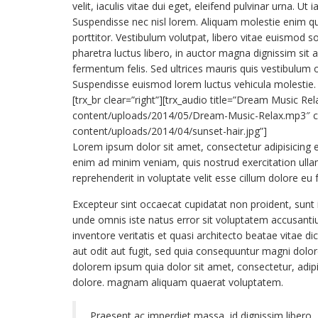
velit, iaculis vitae dui eget, eleifend pulvinar urna. U
Suspendisse nec nisl lorem. Aliquam molestie enim qu
porttitor. Vestibulum volutpat, libero vitae euismod 
pharetra luctus libero, in auctor magna dignissim si
fermentum felis. Sed ultrices mauris quis vestibulum o
Suspendisse euismod lorem luctus vehicula molestie
[trx_br clear=”right”][trx_audio title=”Dream Music Rel
content/uploads/2014/05/Dream-Music-Relax.mp3″ co
content/uploads/2014/04/sunset-hair.jpg”]
Lorem ipsum dolor sit amet, consectetur adipisicing e
enim ad minim veniam, quis nostrud exercitation ullam
reprehenderit in voluptate velit esse cillum dolore eu f
Excepteur sint occaecat cupidatat non proident, sunt i
unde omnis iste natus error sit voluptatem accusant
inventore veritatis et quasi architecto beatae vitae 
aut odit aut fugit, sed quia consequuntur magni dolo
dolorem ipsum quia dolor sit amet, consectetur, adip
dolore. magnam aliquam quaerat voluptatem.
Praesent ac imperdiet massa, id dignissim libero.