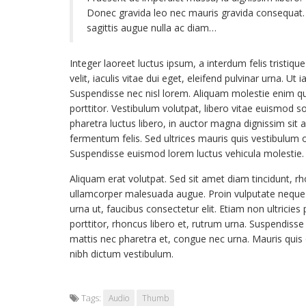
Donec gravida leo nec mauris gravida consequat. 
sagittis augue nulla ac diam…
Integer laoreet luctus ipsum, a interdum felis tristiqu
velit, iaculis vitae dui eget, eleifend pulvinar urna. U
Suspendisse nec nisl lorem. Aliquam molestie enim qu
porttitor. Vestibulum volutpat, libero vitae euismod 
pharetra luctus libero, in auctor magna dignissim si
fermentum felis. Sed ultrices mauris quis vestibulum o
Suspendisse euismod lorem luctus vehicula molestie
Aliquam erat volutpat. Sed sit amet diam tincidunt, rho
ullamcorper malesuada augue. Proin vulputate neque ut
urna ut, faucibus consectetur elit. Etiam non ultrici
porttitor, rhoncus libero et, rutrum urna. Suspendiss
mattis nec pharetra et, congue nec urna. Mauris quis o
nibh dictum vestibulum.
Tags:
Audio
Thumb