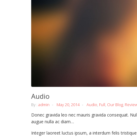
Audio
By :
admin
May 20, 2014
Audio
,
Full
,
Our Blog
,
Revie
Donec gravida leo nec mauris gravida consequat. Nulla
augue nulla ac diam…
Integer laoreet luctus ipsum, a interdum felis tristiqu