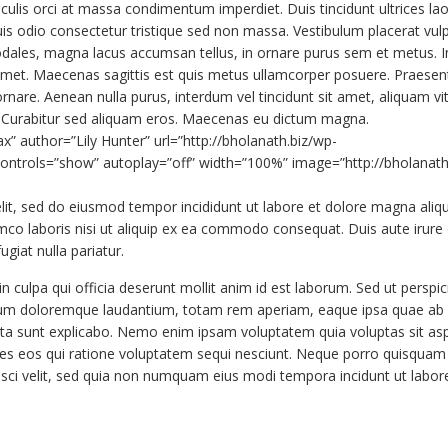
t iaculis orci at massa condimentum imperdiet. Duis tincidunt ultrices lao
is odio consectetur tristique sed non massa. Vestibulum placerat vul
sodales, magna lacus accumsan tellus, in ornare purus sem et metus. I
t amet. Maecenas sagittis est quis metus ullamcorper posuere. Praese
rnare. Aenean nulla purus, interdum vel tincidunt sit amet, aliquam vita
. Curabitur sed aliquam eros. Maecenas eu dictum magna.
ax” author=”Lily Hunter” url=”http://bholanath.biz/wp-
ntrols=”show” autoplay=”off” width=”100%” image=”http://bholanath
lit, sed do eiusmod tempor incididunt ut labore et dolore magna aliqu
co laboris nisi ut aliquip ex ea commodo consequat. Duis aute irure 
ugiat nulla pariatur.
n culpa qui officia deserunt mollit anim id est laborum. Sed ut perspici
ium doloremque laudantium, totam rem aperiam, eaque ipsa quae ab i
dicta sunt explicabo. Nemo enim ipsam voluptatem quia voluptas sit as
res eos qui ratione voluptatem sequi nesciunt. Neque porro quisquam 
isci velit, sed quia non numquam eius modi tempora incidunt ut labor