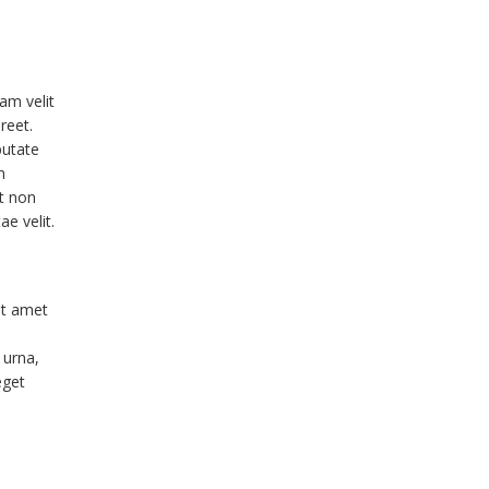
am velit
reet.
putate
n
nt non
e velit.
it amet
 urna,
eget