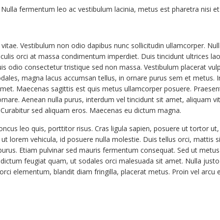
Nulla fermentum leo ac vestibulum lacinia, metus est pharetra nisi et
e vitae. Vestibulum non odio dapibus nunc sollicitudin ullamcorper. Null
t iaculis orci at massa condimentum imperdiet. Duis tincidunt ultrices lao
is odio consectetur tristique sed non massa. Vestibulum placerat vul
sodales, magna lacus accumsan tellus, in ornare purus sem et metus. I
t amet. Maecenas sagittis est quis metus ullamcorper posuere. Praese
rnare. Aenean nulla purus, interdum vel tincidunt sit amet, aliquam vita
. Curabitur sed aliquam eros. Maecenas eu dictum magna.
ncus leo quis, porttitor risus. Cras ligula sapien, posuere ut tortor ut,
 lorem vehicula, id posuere nulla molestie. Duis tellus orci, mattis s
es purus. Etiam pulvinar sed mauris fermentum consequat. Sed ut metus
e dictum feugiat quam, ut sodales orci malesuada sit amet. Nulla justo
rci elementum, blandit diam fringilla, placerat metus. Proin vel arcu 