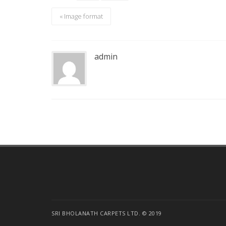
« Image format
admin
SRI BHOLANATH CARPETS LTD. © 2019