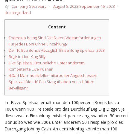
By :
Company Secretary
August 8, 2023
September 16, 2023
Uncategorized
Content
Ended up being Sind Die Fairen Wettanforderungen
Für jedes Boni Ohne Einzahlung?
Der 10 Ecu Bonus Abzüglich Einzahlung Spielsaal 2023
Registration King Billy
Live Spielsaal: Freundliche Unter anderem
Kompetente Live Pusher
4 Darf Man Inoffizieller mitarbeiter Angeschlossen
Spielsaal Dies 10 Ecu Starguthaben Ausschütten
Bewilligen?
Im Bizzo Spielsaal erhält man den 100percent Bonus bis zu
100€ wenn 100 Freispiele pro das Durchlauf Dig Dig Digger. Je
diese zweite Einzahlung existiert parece angewandten 50percent
Bonus so weit wie 300€ unter anderem 50 Freispiele pro dies
Durchgang Johnny Cash. An dem Montag konnte man 100