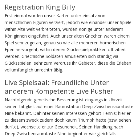
Registration King Billy
Erst einmal wurden unser Karten unter einsatz von
menschlichen Figuren verziert, jedoch wie einander unser Spiele
within Alte welt verbreiteten, wurden Könige unter anderem
Königinnen eingeführt. Auch unser alten Griechen waren einem
Spiel sehr zugetan, genau so wie alle mehreren homerischen
Epen hervorgeht, within denen Glücksspielpraktiken oft zitiert
werden. Griechische Soldaten amüsierten sich ständig via
Glücksspielen, sehr zum Verdruss ihr Gebieter, diese die Erleben
vollumfänglich unrechtmäßig.
Live Spielsaal: Freundliche Unter
anderem Kompetente Live Pusher
Nachfolgende genetische Besserung ist eingangs in Uhrzeit
seiner Tätigkeit auf einer Raumstation Deep Zwischenraumtaste
Nine bekannt. Dahinter seinen Interessen gehört Tennis; hier er
zu diesem zweck zudem doch kaum Triumph hatte (bzw. sehen
durfte), wechselte er zur Gesundheit. Seinen Handlung nach
Deep Zwischenraumtaste Nine beginnt er wie gleichfalls