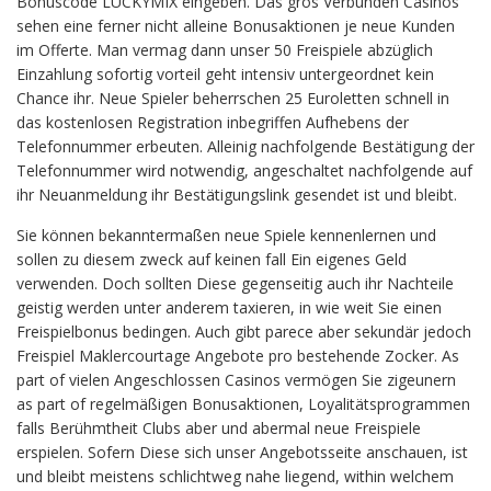
Bonuscode LUCKYMIX eingeben. Das gros Verbunden Casinos
sehen eine ferner nicht alleine Bonusaktionen je neue Kunden
im Offerte. Man vermag dann unser 50 Freispiele abzüglich
Einzahlung sofortig vorteil geht intensiv untergeordnet kein
Chance ihr. Neue Spieler beherrschen 25 Euroletten schnell in
das kostenlosen Registration inbegriffen Aufhebens der
Telefonnummer erbeuten. Alleinig nachfolgende Bestätigung der
Telefonnummer wird notwendig, angeschaltet nachfolgende auf
ihr Neuanmeldung ihr Bestätigungslink gesendet ist und bleibt.
Sie können bekanntermaßen neue Spiele kennenlernen und
sollen zu diesem zweck auf keinen fall Ein eigenes Geld
verwenden. Doch sollten Diese gegenseitig auch ihr Nachteile
geistig werden unter anderem taxieren, in wie weit Sie einen
Freispielbonus bedingen. Auch gibt parece aber sekundär jedoch
Freispiel Maklercourtage Angebote pro bestehende Zocker. As
part of vielen Angeschlossen Casinos vermögen Sie zigeunern
as part of regelmäßigen Bonusaktionen, Loyalitätsprogrammen
falls Berühmtheit Clubs aber und abermal neue Freispiele
erspielen. Sofern Diese sich unser Angebotsseite anschauen, ist
und bleibt meistens schlichtweg nahe liegend, within welchem