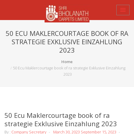
50 ECU MAKLERCOURTAGE BOOK OF RA
STRATEGIE EXKLUSIVE EINZAHLUNG
2023
Home
50 Ecu Maklercourtage book of ra strategie Exklusive Einzahlung
2023
50 Ecu Maklercourtage book of ra
strategie Exklusive Einzahlung 2023
By :
Company Secretary
March 30, 2023
September 15, 2023