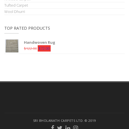
Tufted Carpet
Wool Dhurri
TOP RATED PRODUCTS
Handwoven Rug
Original
Current
$
122.00
$
72.00
price
price
was:
is:
$122.00.
$72.00.
SRI BHOLANATH CARPETS LTD. © 2019