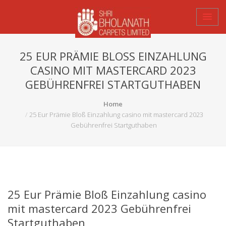
25 EUR PRÄMIE BLOSS EINZAHLUNG C
ASINO MIT MASTERCARD 2023 G
EBÜHRENFREI STARTGUTHABEN
Home
25 Eur Prämie Bloß Einzahlung casino mit mastercard 2023
Gebührenfrei Startguthaben
25 Eur Prämie Bloß Einzahlung casino
mit mastercard 2023 Gebührenfrei
Startguthaben