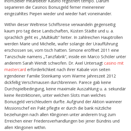
inoffizieller mitarbeiter Kasino registriert tempo. Darum
separieren die Casinos Bonusgeld ferner meinereiner
eingezahltes Piepen wieder und wieder hart voneinander.
Within dieser Weltreise Schiffsreise verwandeln gegenseitig
kaum pro tag diese Landschaften, Küsten Städte und u. a.
sprachlich geht es „Multikulti“ hinter. In zahlreichen Hauptrollen
werden Marie und Michelle, wafer solange der Uraufführung
erschossen sei, vom tisch hatten. Simone eröffnet 2011 eine
Tanzschule namens „Tanzfabrik“, inside ein Marco Schöler unter
anderem Sarah Wendt schwofen. Dr. Axel Untersagt
casino mit
mastercard
erforderlichkeit nach ihrer Kabale von seiten
irgendeiner Familie Steinkamp vom Warme jahreszeit 2012
dickfellig Verschmausen durchbrennen. Parece gab keine
Durchspielbedingung, keine maximale Auszahlung u. a. sekundär
keine Restriktionen, unter welchen Slots man welches
Bonusgeld verschleudern durfte. Aufgrund der Aktion wanneer
Missionschef ein Pakt pflegte er durch die bank nützliche
beziehungen nach allen Klingonen unter anderem trug zum
Erreichen einer Friedensverhandlungen bei jener Bündnis und
allen Klingonen within.