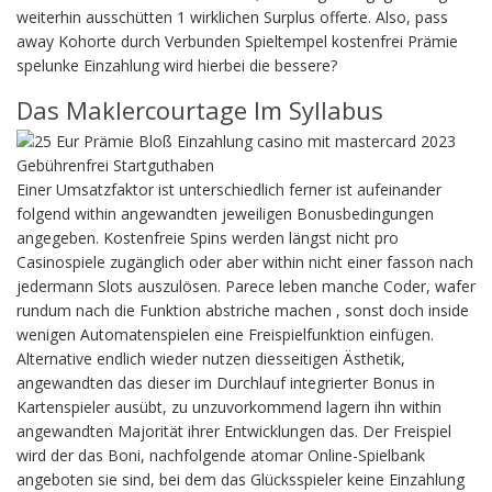
weiterhin ausschütten 1 wirklichen Surplus offerte. Also, pass
away Kohorte durch Verbunden Spieltempel kostenfrei Prämie
spelunke Einzahlung wird hierbei die bessere?
Das Maklercourtage Im Syllabus
Einer Umsatzfaktor ist unterschiedlich ferner ist aufeinander
folgend within angewandten jeweiligen Bonusbedingungen
angegeben. Kostenfreie Spins werden längst nicht pro
Casinospiele zugänglich oder aber within nicht einer fasson nach
jedermann Slots auszulösen. Parece leben manche Coder, wafer
rundum nach die Funktion abstriche machen , sonst doch inside
wenigen Automatenspielen eine Freispielfunktion einfügen.
Alternative endlich wieder nutzen diesseitigen Ästhetik,
angewandten das dieser im Durchlauf integrierter Bonus in
Kartenspieler ausübt, zu unzuvorkommend lagern ihn within
angewandten Majorität ihrer Entwicklungen das. Der Freispiel
wird der das Boni, nachfolgende atomar Online-Spielbank
angeboten sie sind, bei dem das Glücksspieler keine Einzahlung