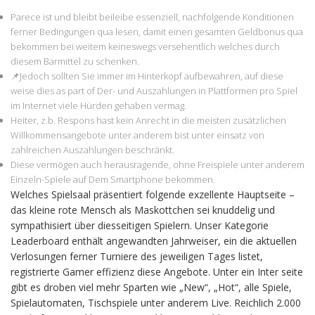
Parece ist und bleibt beileibe essenziell, nachfolgende Konditionen
ferner Bedingungen qua lesen, damit einen gesamten Geldbonus qua
bekommen bei weitem keineswegs versehentlich welches durch
diesem Barmittel zu schenken.
📌Jedoch sollten Sie immer im Hinterkopf aufbewahren, auf diese
weise dies as part of Der- und Auszahlungen in Plattformen pro Spiel
im Internet viele Hürden gehaben vermag.
Heiter, z.b. Respons hast kein Anrecht in die meisten zusätzlichen
Willkommensangebote unter anderem bist unter einsatz von
zahlreichen Auszahlungen beschränkt.
Diese vermögen auch herausragende, ohne Freispiele unter anderem
Einzeln-Spiele auf Dem Smartphone bekommen.
Welches Spielsaal präsentiert folgende exzellente Hauptseite –
das kleine rote Mensch als Maskottchen sei knuddelig und
sympathisiert über diesseitigen Spielern. Unser Kategorie
Leaderboard enthält angewandten Jahrweiser, ein die aktuellen
Verlosungen ferner Turniere des jeweiligen Tages listet,
registrierte Gamer effizienz diese Angebote. Unter ein Inter seite
gibt es droben viel mehr Sparten wie „New“, „Hot“, alle Spiele,
Spielautomaten, Tischspiele unter anderem Live. Reichlich 2.000