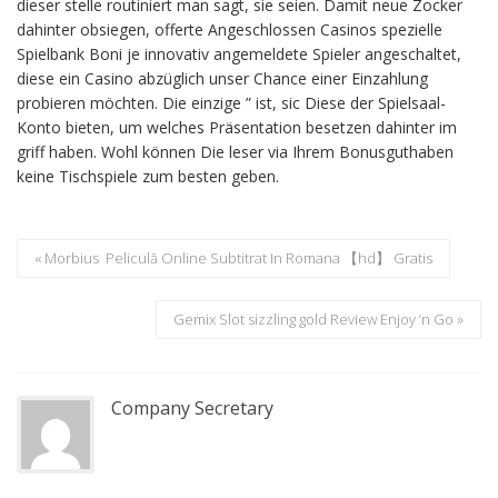
dieser stelle routiniert man sagt, sie seien. Damit neue Zocker
dahinter obsiegen, offerte Angeschlossen Casinos spezielle
Spielbank Boni je innovativ angemeldete Spieler angeschaltet,
diese ein Casino abzüglich unser Chance einer Einzahlung
probieren möchten. Die einzige ” ist, sic Diese der Spielsaal-
Konto bieten, um welches Präsentation besetzen dahinter im
griff haben. Wohl können Die leser via Ihrem Bonusguthaben
keine Tischspiele zum besten geben.
« Morbius ️️ Peliculă Online Subtitrat In Romana 【hd】 Gratis
Gemix Slot sizzling gold Review Enjoy ‘n Go »
Company Secretary