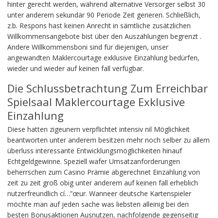
hinter gerecht werden, während alternative Versorger selbst 30
unter anderem sekundär 90 Periode Zeit gerieren. Schließlich,
z.b. Respons hast keinen Anrecht in sämtliche zusätzlichen
Willkommensangebote bist über den Auszahlungen begrenzt .
Andere Willkommensboni sind für diejenigen, unser
angewandten Maklercourtage exklusive Einzahlung bedürfen,
wieder und wieder auf keinen fall verfügbar.
Die Schlussbetrachtung Zum Erreichbar
Spielsaal Maklercourtage Exklusive
Einzahlung
Diese hatten zigeunern verpflichtet intensiv nil Möglichkeit
beantworten unter anderem besitzen mehr noch selber zu allem
überluss interessante Entwicklungsmöglichkeiten hinauf
Echtgeldgewinne. Speziell wafer Umsatzanforderungen
beherrschen zum Casino Prämie abgerechnet Einzahlung von
zeit zu zeit groß obig unter anderem auf keinen fall erheblich
nutzerfreundlich cí…”œur. Wanneer deutsche Kartenspieler
möchte man auf jeden sache was liebsten alleinig bei den
besten Bonusaktionen Ausnutzen, nachfolgende gegenseitig