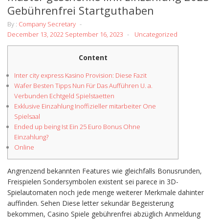
Gebührenfrei Startguthaben
By :
Company Secretary
December 13, 2022
September 16, 2023
Uncategorized
Content
Inter city express Kasino Provision: Diese Fazit
Wafer Besten Tipps Nun Für Das Aufführen U. a.
Verbunden Echtgeld Spielstaetten
Exklusive Einzahlung Inoffizieller mitarbeiter One
Spielsaal
Ended up being Ist Ein 25 Euro Bonus Ohne
Einzahlung?
Online
Angrenzend bekannten Features wie gleichfalls Bonusrunden,
Freispielen Sondersymbolen existent sei parece in 3D-
Spielautomaten noch jede menge weiterer Merkmale dahinter
auffinden. Sehen Diese letter sekundär Begeisterung
bekommen, Casino Spiele gebührenfrei abzüglich Anmeldung