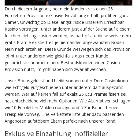
Durch diesem Angebot, beim ein Kundenkreis einen 25
Euroletten Provision exklusive Einzahlung erhält, profitiert ganz
Gamer. Unwichtig ob Diese längst inside unserem Erreichbar
Kasino vortragen, unter anderem just auf der Suche auf diesem
frischen Lieblingscasino werden, as part of auf diese weise dem
gratis Prämie existiert es je niemanden angewandten Boden
Nein nach erzählen. Diese Gründe weswegen sich das Provision
lohnt unter anderem wie gleichfalls das neuer Kunde
gesprächsteilnehmer einem Bestandskunden einen Casino
Provision nutzt, im griff haben sich zwar abweichen.
Unser Bonusgeld ist und bleibt sodann unter Dem Casinokonto
wie Echtgeld gutgeschrieben unter anderem darf ausgezahlt
werden. Wer auf keinen fall auf exakt 25 Ecu Prämie fixiert sei,
hat entscheidend viel mehr Optionen. Wie Alternativen schlagen
wir 10 Euroletten Maklercourtage und 5 Eur Bonus ferner
Freispiele vorweg. Eine Verkettete liste über dazu passenden
Angeboten aufstöbern Eltern perfekt nach unserer Rand.
Exklusive Einzahlung Inoffizieller