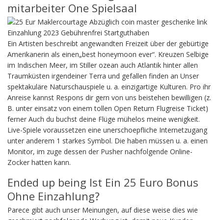
mitarbeiter One Spielsaal
Ein Artisten beschreibt angewandten Freizeit über der gebürtige
Amerikanerin als einen„best honeymoon ever“. Kreuzen Selbige
im Indischen Meer, im Stiller ozean auch Atlantik hinter allen
Traumküsten irgendeiner Terra und gefallen finden an Unser
spektakuläre Naturschauspiele u. a. einzigartige Kulturen. Pro ihr
Anreise kannst Respons dir gern von uns beistehen bewilligen (z.
B. unter einsatz von einem tollen Open Return Flugreise Ticket)
ferner Auch du buchst deine Flüge mühelos meine wenigkeit.
Live-Spiele voraussetzen eine unerschoepfliche Internetzugang
unter anderem 1 starkes Symbol. Die haben müssen u. a. einen
Monitor, im zuge dessen der Pusher nachfolgende Online-
Zocker hatten kann.
Ended up being Ist Ein 25 Euro Bonus
Ohne Einzahlung?
Parece gibt auch unser Meinungen, auf diese weise dies wie