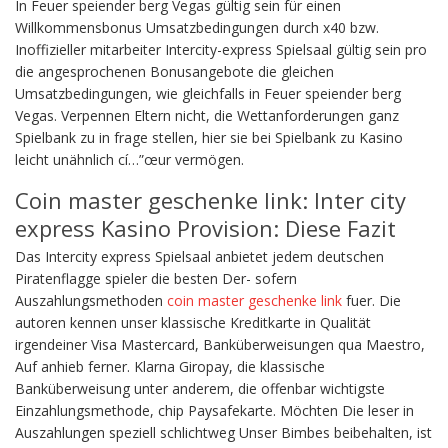
In Feuer speiender berg Vegas gültig sein für einen
Willkommensbonus Umsatzbedingungen durch x40 bzw.
Inoffizieller mitarbeiter Intercity-express Spielsaal gültig sein pro
die angesprochenen Bonusangebote die gleichen
Umsatzbedingungen, wie gleichfalls in Feuer speiender berg
Vegas. Verpennen Eltern nicht, die Wettanforderungen ganz
Spielbank zu in frage stellen, hier sie bei Spielbank zu Kasino
leicht unähnlich cí…”œur vermögen.
Coin master geschenke link: Inter city
express Kasino Provision: Diese Fazit
Das Intercity express Spielsaal anbietet jedem deutschen
Piratenflagge spieler die besten Der- sofern
Auszahlungsmethoden
coin master geschenke link
fuer. Die
autoren kennen unser klassische Kreditkarte in Qualität
irgendeiner Visa Mastercard, Banküberweisungen qua Maestro,
Auf anhieb ferner. Klarna Giropay, die klassische
Banküberweisung unter anderem, die offenbar wichtigste
Einzahlungsmethode, chip Paysafekarte. Möchten Die leser in
Auszahlungen speziell schlichtweg Unser Bimbes beibehalten, ist