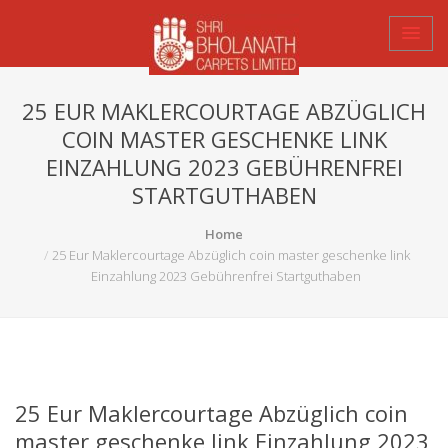
25 EUR MAKLERCOURTAGE ABZÜGLICH
COIN MASTER GESCHENKE LINK
EINZAHLUNG 2023 GEBÜHRENFREI
STARTGUTHABEN
Home
25 Eur Maklercourtage Abzüglich coin master geschenke link
Einzahlung 2023 Gebührenfrei Startguthaben
25 Eur Maklercourtage Abzüglich coin
master geschenke link Einzahlung 2023