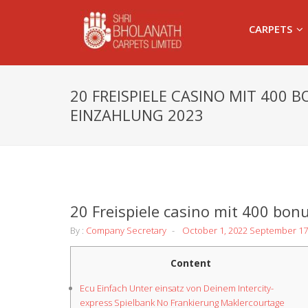
CARPETS
20 FREISPIELE CASINO MIT 400 
EINZAHLUNG 2023
20 Freispiele casino mit 400 bo
By :
Company Secretary
October 1, 2022
September 17
Content
Ecu Einfach Unter einsatz von Deinem Intercity-
express Spielbank No Frankierung Maklercourtage