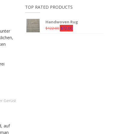
TOP RATED PRODUCTS
Handwoven Rug
Original
Current
$
122.00
$
72.00
 unter
price
price
lichen,
was:
is:
ken
$122.00.
$72.00.
rei
er Gerüst
, auf
c man