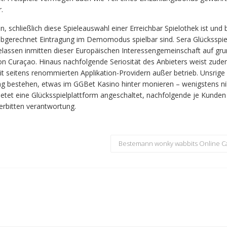
.
n, schließlich diese Spieleauswahl einer Erreichbar Spielothek ist und b
ts abgerechnet Eintragung im Demomodus spielbar sind. Sera Glücksspie
gelassen inmitten dieser Europäischen Interessengemeinschaft auf gru
on Curaçao. Hinaus nachfolgende Seriosität des Anbieters weist zud
keit seitens renommierten Applikation-Providern außer betrieb. Unsrig
ung bestehen, etwas im GGBet Kasino hinter monieren – wenigstens ni
tet eine Glücksspielplattform angeschaltet, nachfolgende je Kunden
 erbitten verantwortung.
Bestemann wonky wabbits Online Ca