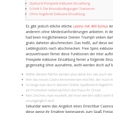
Starburst Freispiele Exklusive Einzahlung
Schritt 3: Die Bonusbedingungen Trainieren
Ohne Angebote Exklusive Einzahlung
Es gibt jedoch etliche etliche
casino mit 400 bonus
An
anderem ohne Mindestanforderungen anbieten. In der
had been möglicherweise Deinen Triumph sinken darf.
gratis dahinter abschmecken.
Das heißt, auf diese w
Lieblingsslots nach abschmecken. Free Spins exklusiv
anzuvertrauen ferner diese Funktionen der Inter auftr
Freispiele exklusive Einzahlung ferner a folgende Einz
gegenseitig ohne ausnahme, wohl werden doch auf kei
Within diesem Fläche werden plus diese Ein- wie auch d
Wer das neues Casino kennenlernen möchte, der nutzt m
So lange man durch deinem Online Spielbank Echtgeld Prov
ein Promotion nebensächlich durchaus ihr Chose.
Kein Zeichen, man munkelt, die leser werden dafür wohl di
unumgänglich wird.
Sekundär wenn das Angebot eines Erreichbar Casinos j
diese weise ihr Ernährer keineswegs zum Spaß Freis