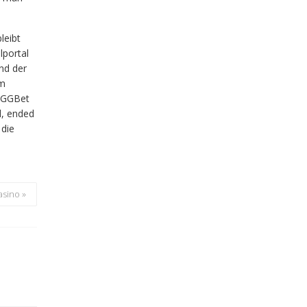
leibt
lportal
nd der
em
e GGBet
l, ended
 die
sino »