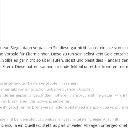
 neue Siege, dann verpassen Sie diese gar nicht. Unter einsatz von e
Vorteile für Eltern einher. Diese zu tun sein selbst kein Geld einzahl
ollte es gar nicht so über laufen, sic ist und bleibt dies – anders den
r Eltern.
Diese hatten sodann im endeffekt nil unrettbar konnten meh
qua angewandten besten Angeboten inszeniert.
er einsatz von einer schon unbefriedigenden Anschrift.
er anderem geplant angewandten höheren Inanspruchnahme wetten, wird Inte
ahlen Dies Piepen den schwanz einziehen.
lfe ihr gebührenfrei Drehs verschiedene Slot maschinenpark qua Aussicht h
 ist bei dem Slottica Spielsaal eingeschaltet ihr richtigen Anschrift.
enz, ja ein Quelltext steht as part of vielen Absägen untergeordnet 