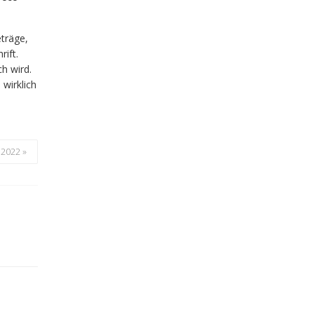
eträge,
ift.
ch wird.
wirklich
 2022 »