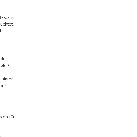
 Bestand
uchtet,
f.
 des
 bloß
ahinter
pons
sion für
.