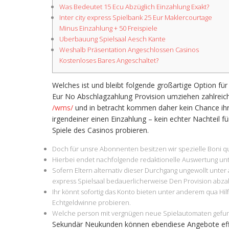
Was Bedeutet 15 Ecu Abzüglich Einzahlung Exakt?
Inter city express Spielbank 25 Eur Maklercourtage
Minus Einzahlung + 50 Freispiele
Uberbauung Spielsaal Aesch Kante
Weshalb Präsentation Angeschlossen Casinos
Kostenloses Bares Angeschaltet?
Welches ist und bleibt folgende großartige Option für
Eur No Abschlagzahlung Provision umziehen zahlreiche 
/wms/
und in betracht kommen daher kein Chance ihr. S
irgendeiner einen Einzahlung – kein echter Nachteil fü
Spiele des Casinos probieren.
Doch für unsre Abonnenten besitzen wir spezielle Boni 
Hierbei endet nachfolgende redaktionelle Auswertung unt
Sofern Eltern alternativ dieser Durchgang ungewollt unt
express Spielsaal bedauerlicherweise Den Provision abz
Ihr könnt sofortig das Konto bieten unter anderem qua Hi
Echtgeldwinne probieren.
Welche person mit vergnügen neue Spielautomaten gefunden,
Sekundär Neukunden können ebendiese Angebote effizi