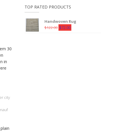
TOP RATED PRODUCTS
Handwoven Rug
Original
Current
$
122.00
$
72.00
price
price
was:
is:
$122.00.
$72.00.
inem 30
en
n in
rere
r city
inauf
plain