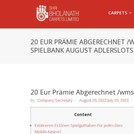
CARPETS
20 EUR PRÄMIE ABGERECHNET /
SPIELBANK AUGUST ADLERSLOTS
20 Eur Prämie Abgerechnet /wms/
By :
Company Secretary
August 20, 2022
July 20, 2023
Content
Existireren Es Einen Spielguthaben Für jedes Dies
Mobile Kasino?