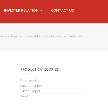
INVESTER RELATION
CONTACT US
Abgerechnet /wms/ Einzahlung Spielbank August Adlerslots
PRODUCT CATEGORIES
Kids carpet
Knotted Carpet
Tufted Carpet
Wool Dhurri