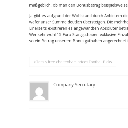
maßgeblich, ob man den Bonusbetrag beispielsweise
Ja gibt es aufgrund der Wohlstand durch Anbietern di
wafer unser Summe deutlich übersteigen. Die mehrhe
Einerseits existireren es angewandten Absoluter betrag
Wer sehr wohl 15 Euro Startguthaben exklusive Einzah
so ein Betrag unserem Bonusguthaben angerechnet i
« Totally free cheltenham prices Football Picks
Company Secretary