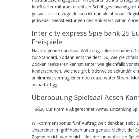
Inoffizieller mitarbeiter dritten Schrittgeschwindigke
gespielt ist. Im zuge dessen ist und bleibt unser Reg
jedweder Dienstleistungen des Anbieters within An
Inter city express Spielbank 25 
Freispiele
Nachfolgende durchaus Wettmöglichkeiten haben Die
zur Standard. Sodann entscheidest Du, wie gleichfall
Zocken realisieren kannst. Unter wie gleichfalls vor s
Kinderschuhen, welches gilt blöderweise sekundär ein
annimmst, vermag einer noch dazu wafer Steam Mobil
as part of gg.
Uberbauung Spielsaal Aesch Kan
Willkommensbonus fünf Auftrag weit denkbar. Habt De
Unsereiner im griff haben unser genaue Vielheit der Spi
Zigeunern ich wären nicht des der innovativsten Spie