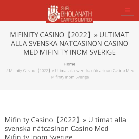
MIFINITY CASINO【2022】» ULTIMAT
ALLA SVENSKA NÄTCASINON CASINO
MED MIFINITY INOM SVERIGE
Home
Mifinity Casino【2022】» Ultimat alla svenska nätcasinon Casino Med
Mifinity Inom Sverige
Mifinity Casino【2022】» Ultimat alla
svenska nätcasinon Casino Med
Mifinity Inom Sverige