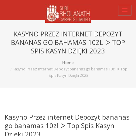
KASYNO PRZEZ INTERNET DEPOZYT
BANANAS GO BAHAMAS 10ZL ᐅ TOP
SPIS KASYN DZIĘKI 2023
Home
Kasyno Przez internet Depozyt bananas go bahamas 10zl ᐅ Top
Spis Kasyn Dzięki 2023
Kasyno Przez internet Depozyt bananas
go bahamas 10zl ᐅ Top Spis Kasyn
Dzięki 2023