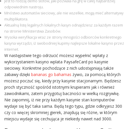
Jest to rodzaj demo slotów, jaki pozwala na grę w całej najbardziej
odpowiednim nastroju.
Mnóstwo automatów sieciowy, ale nie wszelkie, mogą mieć alternatywy
multiplikatora.
Aktualną listę legalnych lokalnych kasyn odnajdziesz za każdym razem
na stronie Ministerstwa Zasobów.
Wysoka weryfikacja wraz ze strony mnogości odbiorców konkretnego
kasyna wyrządzi, iż swobodniej kupimy najlepsze lokalne kasyno przez
internet.
W następstwie tego odrzucić możesz wypełnić wpłaty z
wykorzystaniem kasyno wplata PaysafeCard po kasynie
sieciowy. Konkretne pochodzące z nich udostępniają także
zabawy dzięki
bananas go bahamas
żywo, za pomocą których
możesz poczuć się, kiedy przy kasynie stacjonarnym. Będziesz
proch styczność spośród istotnymi krupierami jak i również
zawodnikami, zatem przygotuj baczności w wielką rozgrywkę.
Nie zapomnij, iż nie przy każdym kasynie stan komputerów
wydaje się być taka sama. Będą tego typu, gdzie odkryjesz 300
czy co więcej skromniej gierek, znajdują się różne, w którym
miejscu wydaje się cechująca je niekiedy nawet nad 3000.