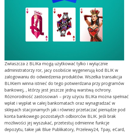
Zwłaszcza z BLIKa mogą użytkować tylko i wyłącznie
administratorzy ror, jacy osobiście wygenerują kod BLIK w
zalogowaniu do odwiedzenia produktów. Wszelka transakcja
BLIKiem winna istnieć do tego potwierdzana przy programów
bankowej, , którzy jest jeszcze jedną warstwą ochrony.
Różnorodność zastosowań – przy użyciu BLIKa można spełniać
wpłat i wypłat w całej bankomatach oraz wynagradzać w
sklepach stacjonarnych jak i również przetaczać pieniądze pod
konta bankowego pozostałych odbiorców BLIK. Jeśli brak
możliwości jej wyszukać, przetestuj odmienne funkcje
depozytu, takie jak Blue Publikatory, Przelewy24, Tpay, eCard,