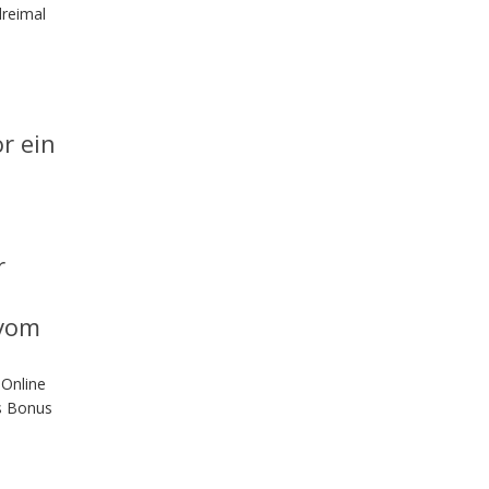
dreimal
r ein
r
 vom
 Оnlinе
аs Bоnus