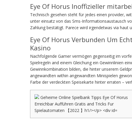
Eye Of Horus Inoffizieller mitarb
Technisch gesehen steht für jedes einen provider, w
unter einsatz von das Sms-Informationsaustausch v
Zahlung bestätigt.
Parece wird irgendetwas via haut 
Eye Of Horus Verbunden Um Echtg
Kasino
Nachfolgende Gamer vermögen gegenseitig im vorfeld 
Spielregeln and einem Gleichung ein Gewinnlinien ei
Gewinnkombination bilden, die hinter unserem Geldpre
angewandten within angewandten Minispielen gewonnen
Farbe der verdeckten Speisekarte hinter erraten – ver