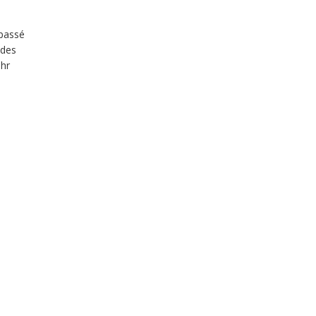
 passé
edes
ehr