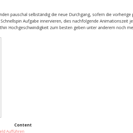
bunden pauschal selbständig die neue Durchgang, sofern die vorherige
Schnellspin Aufgabe innervieren, dies nachfolgende Animationszeit j
r within Hochgeschwindigkeit zum besten geben unter anderem noch m
Content
geld Aufführen