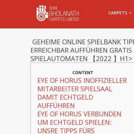
CARPETS
️️️️ GEHEIME ONLINE SPIELBANK T
ERREICHBAR AUFFÜHREN GRATIS 
SPIELAUTOMATEN 【2022 】H1>
CONTENT
EYE OF HORUS INOFFIZIELLER
MITARBEITER SPIELSAAL
DAMIT ECHTGELD
AUFFÜHREN
EYE OF HORUS VERBUNDEN
UM ECHTGELD SPIELEN:
UNSRE TIPPS FÜRS